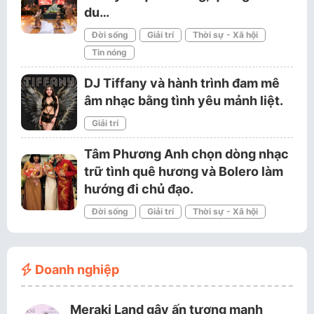
du…
Đời sống
Giải trí
Thời sự - Xã hội
Tin nóng
DJ Tiffany và hành trình đam mê
âm nhạc bằng tình yêu mảnh liệt.
Giải trí
Tâm Phương Anh chọn dòng nhạc
trữ tình quê hương và Bolero làm
hướng đi chủ đạo.
Đời sống
Giải trí
Thời sự - Xã hội
Doanh nghiệp
Meraki Land gây ấn tượng mạnh