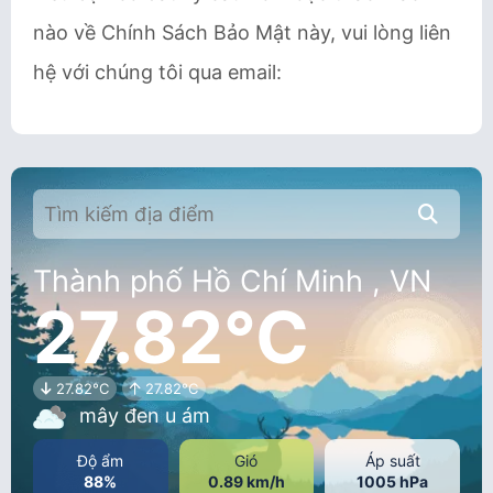
nào về Chính Sách Bảo Mật này, vui lòng liên
hệ với chúng tôi qua email:
Thành phố Hồ Chí Minh , VN
27.82°C
27.82°C
27.82°C
mây đen u ám
Độ ẩm
Gió
Áp suất
88%
0.89 km/h
1005 hPa