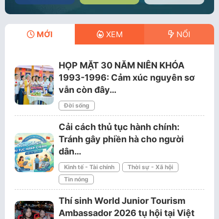
MỚI
XEM
NỔI
HỌP MẶT 30 NĂM NIÊN KHÓA
1993-1996: Cảm xúc nguyên sơ
vẫn còn đây…
Đời sống
Cải cách thủ tục hành chính:
Tránh gây phiền hà cho người
dân…
Kinh tế - Tài chính
Thời sự - Xã hội
Tin nóng
Thí sinh World Junior Tourism
Ambassador 2026 tụ hội tại Việt