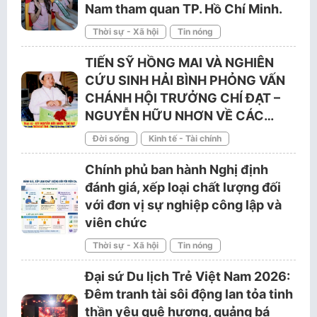
Nam tham quan TP. Hồ Chí Minh.
Thời sự - Xã hội
Tin nóng
TIẾN SỸ HỒNG MAI VÀ NGHIÊN
CỨU SINH HẢI BÌNH PHỎNG VẤN
CHÁNH HỘI TRƯỞNG CHÍ ĐẠT –
NGUYỄN HỮU NHƠN VỀ CÁC…
Đời sống
Kinh tế - Tài chính
Chính phủ ban hành Nghị định
đánh giá, xếp loại chất lượng đối
với đơn vị sự nghiệp công lập và
viên chức
Thời sự - Xã hội
Tin nóng
Đại sứ Du lịch Trẻ Việt Nam 2026:
Đêm tranh tài sôi động lan tỏa tinh
thần yêu quê hương, quảng bá