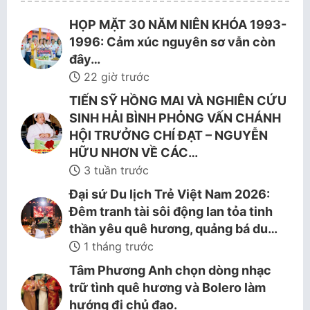
HỌP MẶT 30 NĂM NIÊN KHÓA 1993-
1996: Cảm xúc nguyên sơ vẫn còn
đây…
22 giờ trước
TIẾN SỸ HỒNG MAI VÀ NGHIÊN CỨU
SINH HẢI BÌNH PHỎNG VẤN CHÁNH
HỘI TRƯỞNG CHÍ ĐẠT – NGUYỄN
HỮU NHƠN VỀ CÁC…
3 tuần trước
Đại sứ Du lịch Trẻ Việt Nam 2026:
Đêm tranh tài sôi động lan tỏa tinh
thần yêu quê hương, quảng bá du…
1 tháng trước
Tâm Phương Anh chọn dòng nhạc
trữ tình quê hương và Bolero làm
hướng đi chủ đạo.