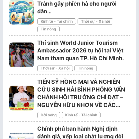
Tránh gây phiền hà cho người
dân…
Kinh tế - Tài chính
Thời sự - Xã hội
Tin nóng
Thí sinh World Junior Tourism
Ambassador 2026 tụ hội tại Việt
Nam tham quan TP. Hồ Chí Minh.
Thời sự - Xã hội
Tin nóng
TIẾN SỸ HỒNG MAI VÀ NGHIÊN
CỨU SINH HẢI BÌNH PHỎNG VẤN
CHÁNH HỘI TRƯỞNG CHÍ ĐẠT –
NGUYỄN HỮU NHƠN VỀ CÁC…
Đời sống
Kinh tế - Tài chính
Chính phủ ban hành Nghị định
đánh giá, xếp loại chất lượng đối