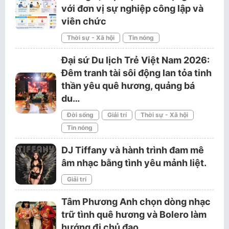
với đơn vị sự nghiệp công lập và
viên chức
Thời sự - Xã hội
Tin nóng
Đại sứ Du lịch Trẻ Việt Nam 2026:
Đêm tranh tài sôi động lan tỏa tinh
thần yêu quê hương, quảng bá
du…
Đời sống
Giải trí
Thời sự - Xã hội
Tin nóng
DJ Tiffany và hành trình đam mê
âm nhạc bằng tình yêu mảnh liệt.
Giải trí
Tâm Phương Anh chọn dòng nhạc
trữ tình quê hương và Bolero làm
hướng đi chủ đạo.