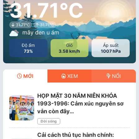
31.71°C
31.71°C
31.71°C
mây đen u ám
Độ ẩm
Gió
Áp suất
73%
3.58 km/h
1007 hPa
MỚI
XEM
NỔI
HỌP MẶT 30 NĂM NIÊN KHÓA
1993-1996: Cảm xúc nguyên sơ
vẫn còn đây…
Đời sống
Cải cách thủ tục hành chính: