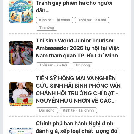
Tránh gây phiền hà cho người
dân…
Kinh tế - Tài chính
Thời sự - Xã hội
Tin nóng
Thí sinh World Junior Tourism
Ambassador 2026 tụ hội tại Việt
Nam tham quan TP. Hồ Chí Minh.
Thời sự - Xã hội
Tin nóng
TIẾN SỸ HỒNG MAI VÀ NGHIÊN
CỨU SINH HẢI BÌNH PHỎNG VẤN
CHÁNH HỘI TRƯỞNG CHÍ ĐẠT –
NGUYỄN HỮU NHƠN VỀ CÁC…
Đời sống
Kinh tế - Tài chính
Chính phủ ban hành Nghị định
đánh giá, xếp loại chất lượng đối