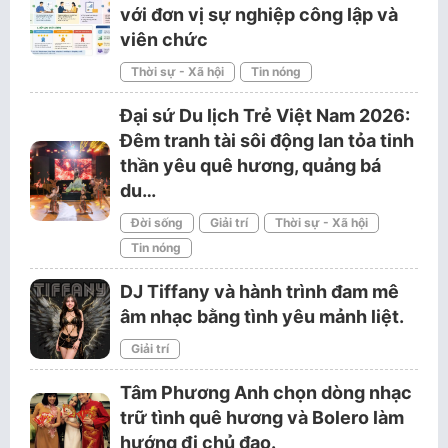
với đơn vị sự nghiệp công lập và
viên chức
Thời sự - Xã hội
Tin nóng
Đại sứ Du lịch Trẻ Việt Nam 2026:
Đêm tranh tài sôi động lan tỏa tinh
thần yêu quê hương, quảng bá
du…
Đời sống
Giải trí
Thời sự - Xã hội
Tin nóng
DJ Tiffany và hành trình đam mê
âm nhạc bằng tình yêu mảnh liệt.
Giải trí
Tâm Phương Anh chọn dòng nhạc
trữ tình quê hương và Bolero làm
hướng đi chủ đạo.