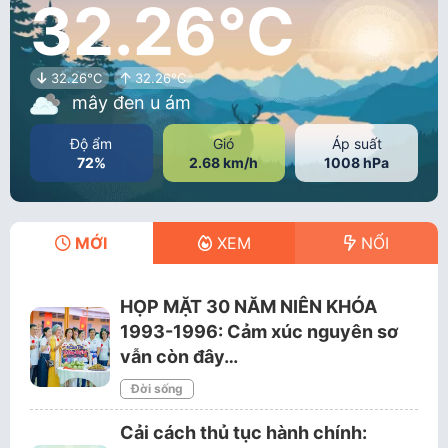
32.26°C
32.26°C
32.26°C
mây đen u ám
Độ ẩm
Gió
Áp suất
72%
2.68 km/h
1008 hPa
MỚI
XEM
NỔI
HỌP MẶT 30 NĂM NIÊN KHÓA
1993-1996: Cảm xúc nguyên sơ
vẫn còn đây…
Đời sống
Cải cách thủ tục hành chính: