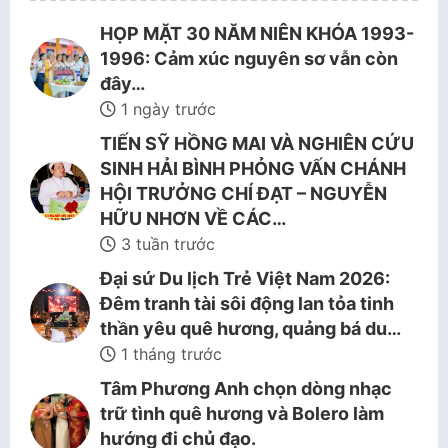
HỌP MẶT 30 NĂM NIÊN KHÓA 1993-
1996: Cảm xúc nguyên sơ vẫn còn
đây…
1 ngày trước
TIẾN SỸ HỒNG MAI VÀ NGHIÊN CỨU
SINH HẢI BÌNH PHỎNG VẤN CHÁNH
HỘI TRƯỞNG CHÍ ĐẠT – NGUYỄN
HỮU NHƠN VỀ CÁC…
3 tuần trước
Đại sứ Du lịch Trẻ Việt Nam 2026:
Đêm tranh tài sôi động lan tỏa tinh
thần yêu quê hương, quảng bá du…
1 tháng trước
Tâm Phương Anh chọn dòng nhạc
trữ tình quê hương và Bolero làm
hướng đi chủ đạo.