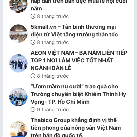
hấp dẫn trên bàn tiệc mùa lễ hội cuối
năm
8 tháng trước
5kmall.vn – Tân binh thương mại
điện tử Việt tăng trưởng thần tốc
8 tháng trước
AEON VIỆT NAM – BA NĂM LIÊN TIẾP
TOP 1 NƠI LÀM VIỆC TỐT NHẤT
NGÀNH BÁN LẺ
8 tháng trước
“Ươm mầm nụ cười” trao quà cho
Trường chuyên biệt Khiếm Thính Hy
Vọng- TP. Hồ Chí Minh
9 tháng trước
Thabico Group khẳng định vị thế
tiên phong của nông sản Việt Nam
trên bản đồ quốc tế.