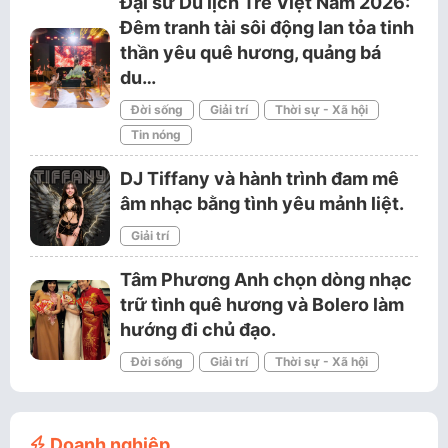
Đại sứ Du lịch Trẻ Việt Nam 2026:
Đêm tranh tài sôi động lan tỏa tinh
thần yêu quê hương, quảng bá
du…
Đời sống
Giải trí
Thời sự - Xã hội
Tin nóng
DJ Tiffany và hành trình đam mê
âm nhạc bằng tình yêu mảnh liệt.
Giải trí
Tâm Phương Anh chọn dòng nhạc
trữ tình quê hương và Bolero làm
hướng đi chủ đạo.
Đời sống
Giải trí
Thời sự - Xã hội
Doanh nghiệp