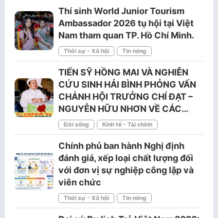
Thí sinh World Junior Tourism
Ambassador 2026 tụ hội tại Việt
Nam tham quan TP. Hồ Chí Minh.
Thời sự - Xã hội
Tin nóng
TIẾN SỸ HỒNG MAI VÀ NGHIÊN
CỨU SINH HẢI BÌNH PHỎNG VẤN
CHÁNH HỘI TRƯỞNG CHÍ ĐẠT –
NGUYỄN HỮU NHƠN VỀ CÁC…
Đời sống
Kinh tế - Tài chính
Chính phủ ban hành Nghị định
đánh giá, xếp loại chất lượng đối
với đơn vị sự nghiệp công lập và
viên chức
Thời sự - Xã hội
Tin nóng