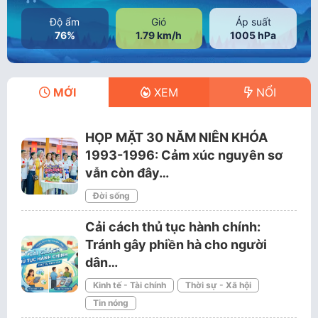
Độ ẩm
Gió
Áp suất
76%
1.79 km/h
1005 hPa
MỚI
XEM
NỔI
HỌP MẶT 30 NĂM NIÊN KHÓA
1993-1996: Cảm xúc nguyên sơ
vẫn còn đây…
Đời sống
Cải cách thủ tục hành chính:
Tránh gây phiền hà cho người
dân…
Kinh tế - Tài chính
Thời sự - Xã hội
Tin nóng