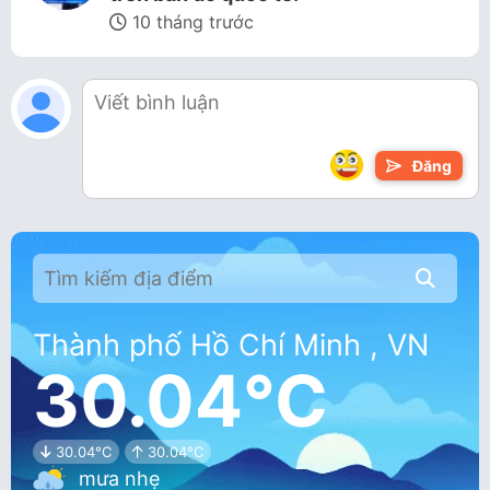
10 tháng trước
Đăng
Thành phố Hồ Chí Minh , VN
30.04°C
30.04°C
30.04°C
mưa nhẹ