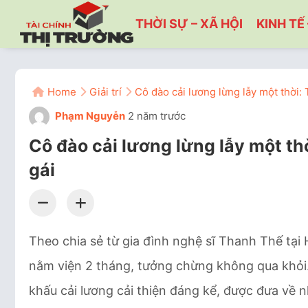
THỜI SỰ – XÃ HỘI
KINH TẾ 
Home
Giải trí
Cô đào cải lương lừng lẫy một thời: T
Phạm Nguyễn
2 năm trước
Cô đào cải lương lừng lẫy một thờ
gái
Theo chia sẻ từ gia đình nghệ sĩ Thanh Thế tạ
nằm viện 2 tháng, tưởng chừng không qua khỏi.
khấu cải lương cải thiện đáng kể, được đưa về 