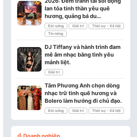
2026: Đêm tranh tài sôi động
lan tỏa tinh thần yêu quê
hương, quảng bá du…
Đời sống
Giải trí
Thời sự - Xã hội
Tin nóng
DJ Tiffany và hành trình đam
mê âm nhạc bằng tình yêu
mảnh liệt.
Giải trí
Tâm Phương Anh chọn dòng
nhạc trữ tình quê hương và
Bolero làm hướng đi chủ đạo.
Đời sống
Giải trí
Thời sự - Xã hội
Doanh nghiệp