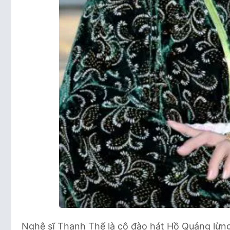
Nghệ sĩ Thanh Thế là cô đào hát Hồ Quảng lừng