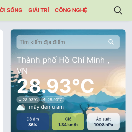
ỜI SỐNG
GIẢI TRÍ
CÔNG NGHỆ
Thành phố Hồ Chí Minh ,
VN
28.93°C
28.93°C
28.93°C
mây đen u ám
Độ ẩm
Gió
Áp suất
86%
1.34 km/h
1008 hPa