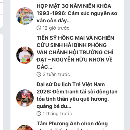
HỌP MẶT 30 NĂM NIÊN KHÓA
1993-1996: Cảm xúc nguyên sơ
vẫn còn đây…
12 giờ trước
TIẾN SỸ HỒNG MAI VÀ NGHIÊN
CỨU SINH HẢI BÌNH PHỎNG
VẤN CHÁNH HỘI TRƯỞNG CHÍ
ĐẠT – NGUYỄN HỮU NHƠN VỀ
CÁC…
3 tuần trước
Đại sứ Du lịch Trẻ Việt Nam
2026: Đêm tranh tài sôi động lan
tỏa tinh thần yêu quê hương,
quảng bá du…
1 tháng trước
Tâm Phương Anh chọn dòng