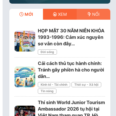
MỚI
XEM
NỔI
HỌP MẶT 30 NĂM NIÊN KHÓA
1993-1996: Cảm xúc nguyên
sơ vẫn còn đây…
Đời sống
Cải cách thủ tục hành chính:
Tránh gây phiền hà cho người
dân…
Kinh tế - Tài chính
Thời sự - Xã hội
Tin nóng
Thí sinh World Junior Tourism
Ambassador 2026 tụ hội tại
Việt Nam tham quan TP. Hồ