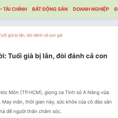
– TÀI CHÍNH
BẤT ĐỘNG SẢN
DOANH NGHIỆP
Đ
uổi già bị lẫn, đòi đánh cả con gái
i: Tuổi già bị lẫn, đòi đánh cả con
i Hóc Môn (TP.HCM), giọng ca Tình sử A Nàng vừa
 May mắn, thời gian này, sức khỏe của cô đào sân
nhà để người thân chăm sóc.