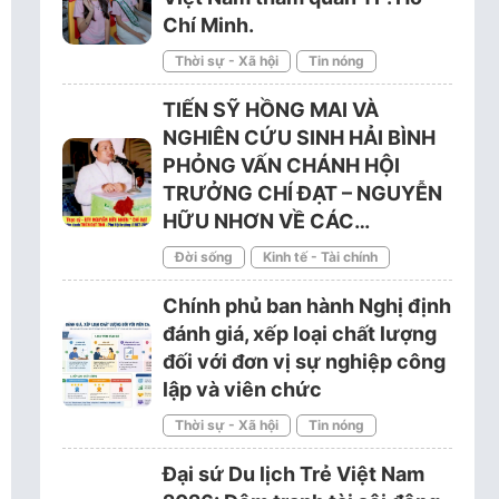
Chí Minh.
Thời sự - Xã hội
Tin nóng
TIẾN SỸ HỒNG MAI VÀ
NGHIÊN CỨU SINH HẢI BÌNH
PHỎNG VẤN CHÁNH HỘI
TRƯỞNG CHÍ ĐẠT – NGUYỄN
HỮU NHƠN VỀ CÁC…
Đời sống
Kinh tế - Tài chính
Chính phủ ban hành Nghị định
đánh giá, xếp loại chất lượng
đối với đơn vị sự nghiệp công
lập và viên chức
Thời sự - Xã hội
Tin nóng
Đại sứ Du lịch Trẻ Việt Nam