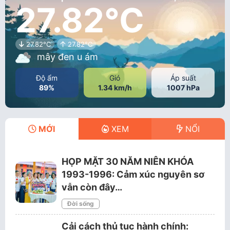
27.82°C
27.82°C
27.82°C
mây đen u ám
Độ ẩm
Gió
Áp suất
89%
1.34 km/h
1007 hPa
MỚI
XEM
NỔI
HỌP MẶT 30 NĂM NIÊN KHÓA
1993-1996: Cảm xúc nguyên sơ
vẫn còn đây…
Đời sống
Cải cách thủ tục hành chính: