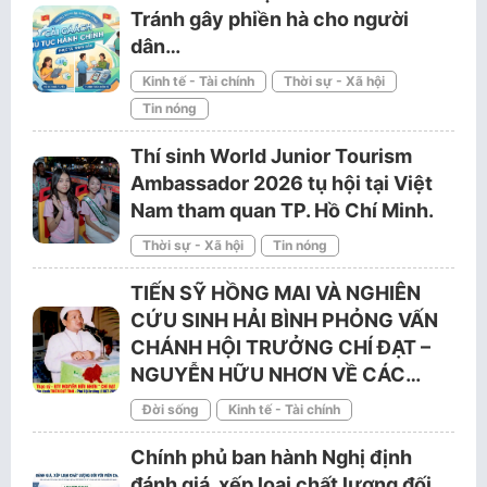
Tránh gây phiền hà cho người
dân…
Kinh tế - Tài chính
Thời sự - Xã hội
Tin nóng
Thí sinh World Junior Tourism
Ambassador 2026 tụ hội tại Việt
Nam tham quan TP. Hồ Chí Minh.
Thời sự - Xã hội
Tin nóng
TIẾN SỸ HỒNG MAI VÀ NGHIÊN
CỨU SINH HẢI BÌNH PHỎNG VẤN
CHÁNH HỘI TRƯỞNG CHÍ ĐẠT –
NGUYỄN HỮU NHƠN VỀ CÁC…
Đời sống
Kinh tế - Tài chính
Chính phủ ban hành Nghị định
đánh giá, xếp loại chất lượng đối