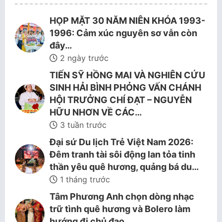
HỌP MẶT 30 NĂM NIÊN KHÓA 1993-
1996: Cảm xúc nguyên sơ vẫn còn
đây…
2 ngày trước
TIẾN SỸ HỒNG MAI VÀ NGHIÊN CỨU
SINH HẢI BÌNH PHỎNG VẤN CHÁNH
HỘI TRƯỞNG CHÍ ĐẠT – NGUYỄN
HỮU NHƠN VỀ CÁC…
3 tuần trước
Đại sứ Du lịch Trẻ Việt Nam 2026:
Đêm tranh tài sôi động lan tỏa tinh
thần yêu quê hương, quảng bá du…
1 tháng trước
Tâm Phương Anh chọn dòng nhạc
trữ tình quê hương và Bolero làm
hướng đi chủ đạo.