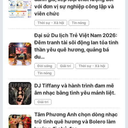
với đơn vị sự nghiệp công lập và
viên chức
Thời sự - Xã hội
Tin nóng
Đại sứ Du lịch Trẻ Việt Nam 2026:
Đêm tranh tài sôi động lan tỏa tinh
thần yêu quê hương, quảng bá
du…
Đời sống
Giải trí
Thời sự - Xã hội
Tin nóng
DJ Tiffany và hành trình đam mê
âm nhạc bằng tình yêu mảnh liệt.
Giải trí
Tâm Phương Anh chọn dòng nhạc
trữ tình quê hương và Bolero làm