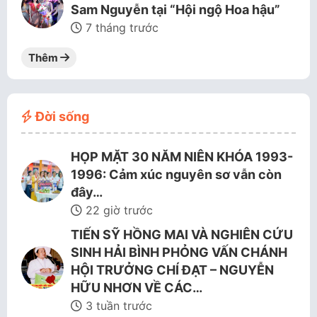
Sam Nguyễn tại “Hội ngộ Hoa hậu”
7 tháng trước
Thêm
Đời sống
HỌP MẶT 30 NĂM NIÊN KHÓA 1993-
1996: Cảm xúc nguyên sơ vẫn còn
đây…
22 giờ trước
TIẾN SỸ HỒNG MAI VÀ NGHIÊN CỨU
SINH HẢI BÌNH PHỎNG VẤN CHÁNH
HỘI TRƯỞNG CHÍ ĐẠT – NGUYỄN
HỮU NHƠN VỀ CÁC…
3 tuần trước