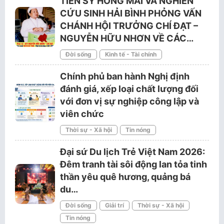
TIẾN SỸ HỒNG MAI VÀ NGHIÊN
CỨU SINH HẢI BÌNH PHỎNG VẤN
CHÁNH HỘI TRƯỞNG CHÍ ĐẠT –
NGUYỄN HỮU NHƠN VỀ CÁC…
Đời sống
Kinh tế - Tài chính
Chính phủ ban hành Nghị định
đánh giá, xếp loại chất lượng đối
với đơn vị sự nghiệp công lập và
viên chức
Thời sự - Xã hội
Tin nóng
Đại sứ Du lịch Trẻ Việt Nam 2026:
Đêm tranh tài sôi động lan tỏa tinh
thần yêu quê hương, quảng bá
du…
Đời sống
Giải trí
Thời sự - Xã hội
Tin nóng