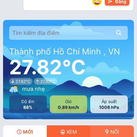
Đăng
Thành phố Hồ Chí Minh , VN
27.82°C
27.82°C
27.82°C
mưa nhẹ
Độ ẩm
Gió
Áp suất
88%
0.89 km/h
1006 hPa
MỚI
XEM
NỔI