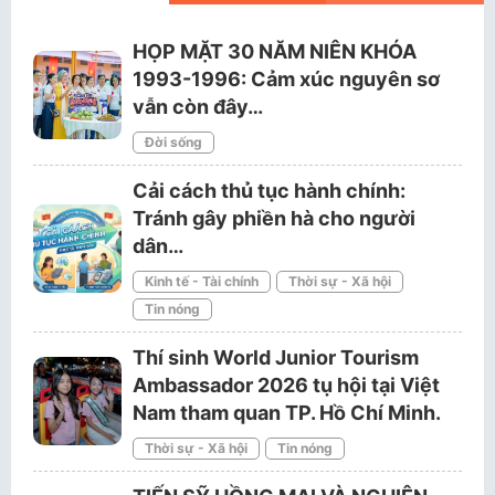
HỌP MẶT 30 NĂM NIÊN KHÓA
1993-1996: Cảm xúc nguyên sơ
vẫn còn đây…
Đời sống
Cải cách thủ tục hành chính:
Tránh gây phiền hà cho người
dân…
Kinh tế - Tài chính
Thời sự - Xã hội
Tin nóng
Thí sinh World Junior Tourism
Ambassador 2026 tụ hội tại Việt
Nam tham quan TP. Hồ Chí Minh.
Thời sự - Xã hội
Tin nóng