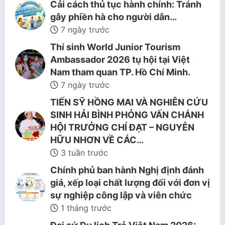
Cải cách thủ tục hành chính: Tránh
gây phiền hà cho người dân…
7 ngày trước
Thí sinh World Junior Tourism
Ambassador 2026 tụ hội tại Việt
Nam tham quan TP. Hồ Chí Minh.
7 ngày trước
TIẾN SỸ HỒNG MAI VÀ NGHIÊN CỨU
SINH HẢI BÌNH PHỎNG VẤN CHÁNH
HỘI TRƯỞNG CHÍ ĐẠT – NGUYỄN
HỮU NHƠN VỀ CÁC…
3 tuần trước
Chính phủ ban hành Nghị định đánh
giá, xếp loại chất lượng đối với đơn vị
sự nghiệp công lập và viên chức
1 tháng trước