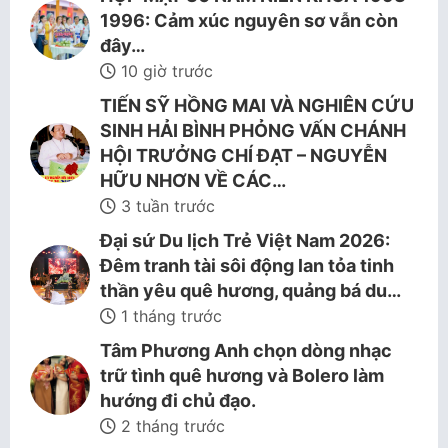
1996: Cảm xúc nguyên sơ vẫn còn
đây…
10 giờ trước
TIẾN SỸ HỒNG MAI VÀ NGHIÊN CỨU
SINH HẢI BÌNH PHỎNG VẤN CHÁNH
HỘI TRƯỞNG CHÍ ĐẠT – NGUYỄN
HỮU NHƠN VỀ CÁC…
3 tuần trước
Đại sứ Du lịch Trẻ Việt Nam 2026:
Đêm tranh tài sôi động lan tỏa tinh
thần yêu quê hương, quảng bá du…
1 tháng trước
Tâm Phương Anh chọn dòng nhạc
trữ tình quê hương và Bolero làm
hướng đi chủ đạo.
2 tháng trước