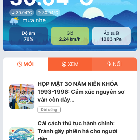
30.04°C
30.04°C
mưa nhẹ
Độ ẩm
Gió
Áp suất
76%
2.24 km/h
1003 hPa
MỚI
XEM
NỔI
HỌP MẶT 30 NĂM NIÊN KHÓA
1993-1996: Cảm xúc nguyên sơ
vẫn còn đây…
Đời sống
Cải cách thủ tục hành chính:
Tránh gây phiền hà cho người
dân…