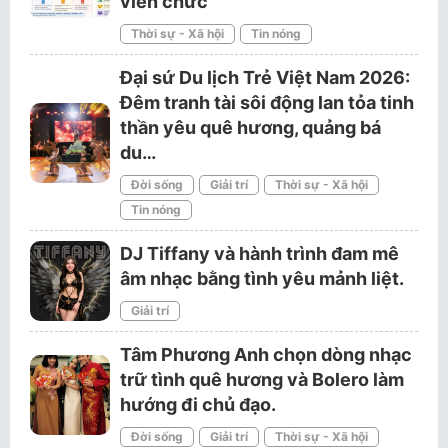
viên chức
Thời sự - Xã hội
Tin nóng
Đại sứ Du lịch Trẻ Việt Nam 2026:
Đêm tranh tài sôi động lan tỏa tinh
thần yêu quê hương, quảng bá
du…
Đời sống
Giải trí
Thời sự - Xã hội
Tin nóng
DJ Tiffany và hành trình đam mê
âm nhạc bằng tình yêu mảnh liệt.
Giải trí
Tâm Phương Anh chọn dòng nhạc
trữ tình quê hương và Bolero làm
hướng đi chủ đạo.
Đời sống
Giải trí
Thời sự - Xã hội