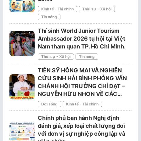
Kinh tế - Tài chính
Thời sự - Xã hội
Tin nóng
Thí sinh World Junior Tourism
Ambassador 2026 tụ hội tại Việt
Nam tham quan TP. Hồ Chí Minh.
Thời sự - Xã hội
Tin nóng
TIẾN SỸ HỒNG MAI VÀ NGHIÊN
CỨU SINH HẢI BÌNH PHỎNG VẤN
CHÁNH HỘI TRƯỞNG CHÍ ĐẠT –
NGUYỄN HỮU NHƠN VỀ CÁC…
Đời sống
Kinh tế - Tài chính
Chính phủ ban hành Nghị định
đánh giá, xếp loại chất lượng đối
với đơn vị sự nghiệp công lập và