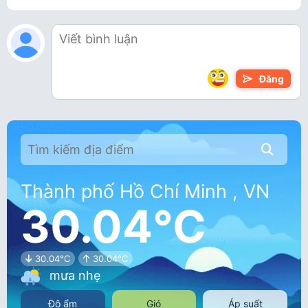
Đăng
Thành phố Hồ Chí Minh , VN
30.04°C
30.04°C
30.04°C
mưa nhẹ
Độ ẩm
Gió
Áp suất