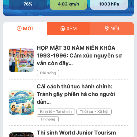
76%
4.02 km/h
1003 hPa
MỚI
XEM
NỔI
HỌP MẶT 30 NĂM NIÊN KHÓA
1993-1996: Cảm xúc nguyên sơ
vẫn còn đây…
Đời sống
Cải cách thủ tục hành chính:
Tránh gây phiền hà cho người
dân…
Kinh tế - Tài chính
Thời sự - Xã hội
Tin nóng
Thí sinh World Junior Tourism