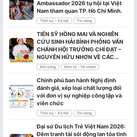
Ambassador 2026 tụ hội tại Việt
Nam tham quan TP. Hồ Chí Minh.
Thời sự - Xã hội
Tin nóng
TIẾN SỸ HỒNG MAI VÀ NGHIÊN
CỨU SINH HẢI BÌNH PHỎNG VẤN
CHÁNH HỘI TRƯỞNG CHÍ ĐẠT –
NGUYỄN HỮU NHƠN VỀ CÁC…
Đời sống
Kinh tế - Tài chính
Chính phủ ban hành Nghị định
đánh giá, xếp loại chất lượng đối
với đơn vị sự nghiệp công lập và
viên chức
Thời sự - Xã hội
Tin nóng
Đại sứ Du lịch Trẻ Việt Nam 2026:
Đêm tranh tài sôi động lan tỏa tinh