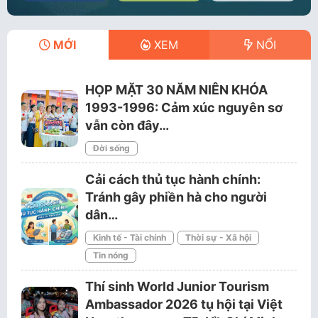
MỚI
XEM
NỔI
HỌP MẶT 30 NĂM NIÊN KHÓA
1993-1996: Cảm xúc nguyên sơ
vẫn còn đây…
Đời sống
Cải cách thủ tục hành chính:
Tránh gây phiền hà cho người
dân…
Kinh tế - Tài chính
Thời sự - Xã hội
Tin nóng
Thí sinh World Junior Tourism
Ambassador 2026 tụ hội tại Việt