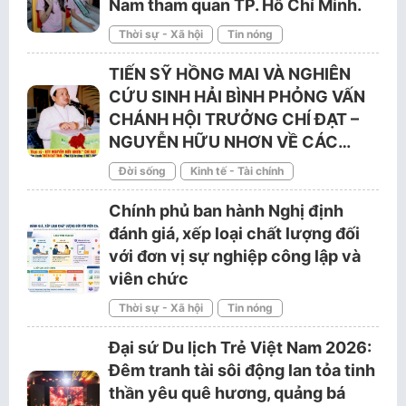
Nam tham quan TP. Hồ Chí Minh.
Thời sự - Xã hội
Tin nóng
TIẾN SỸ HỒNG MAI VÀ NGHIÊN
CỨU SINH HẢI BÌNH PHỎNG VẤN
CHÁNH HỘI TRƯỞNG CHÍ ĐẠT –
NGUYỄN HỮU NHƠN VỀ CÁC…
Đời sống
Kinh tế - Tài chính
Chính phủ ban hành Nghị định
đánh giá, xếp loại chất lượng đối
với đơn vị sự nghiệp công lập và
viên chức
Thời sự - Xã hội
Tin nóng
Đại sứ Du lịch Trẻ Việt Nam 2026:
Đêm tranh tài sôi động lan tỏa tinh
thần yêu quê hương, quảng bá