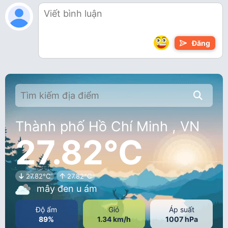
Đăng
Thành phố Hồ Chí Minh , VN
27.82°C
27.82°C
27.82°C
mây đen u ám
Độ ẩm
Gió
Áp suất
89%
1.34 km/h
1007 hPa