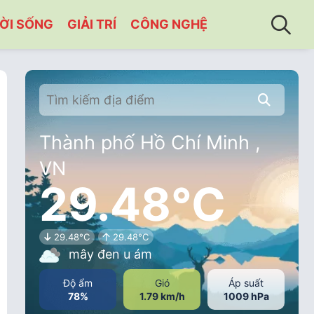
ỜI SỐNG
GIẢI TRÍ
CÔNG NGHỆ
Thành phố Hồ Chí Minh ,
VN
29.48°C
29.48°C
29.48°C
mây đen u ám
Độ ẩm
Gió
Áp suất
78%
1.79 km/h
1009 hPa