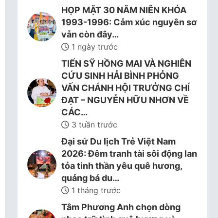
HỌP MẶT 30 NĂM NIÊN KHÓA
1993-1996: Cảm xúc nguyên sơ
vẫn còn đây…
1 ngày trước
TIẾN SỸ HỒNG MAI VÀ NGHIÊN
CỨU SINH HẢI BÌNH PHỎNG
VẤN CHÁNH HỘI TRƯỞNG CHÍ
ĐẠT – NGUYỄN HỮU NHƠN VỀ
CÁC…
3 tuần trước
Đại sứ Du lịch Trẻ Việt Nam
2026: Đêm tranh tài sôi động lan
tỏa tinh thần yêu quê hương,
quảng bá du…
1 tháng trước
Tâm Phương Anh chọn dòng