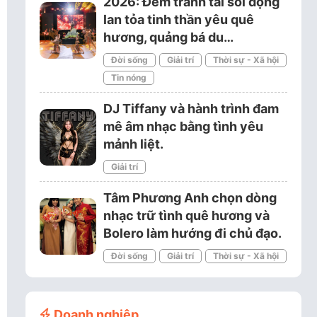
2026: Đêm tranh tài sôi động
lan tỏa tinh thần yêu quê
hương, quảng bá du…
Đời sống
Giải trí
Thời sự - Xã hội
Tin nóng
DJ Tiffany và hành trình đam
mê âm nhạc bằng tình yêu
mảnh liệt.
Giải trí
Tâm Phương Anh chọn dòng
nhạc trữ tình quê hương và
Bolero làm hướng đi chủ đạo.
Đời sống
Giải trí
Thời sự - Xã hội
Doanh nghiệp