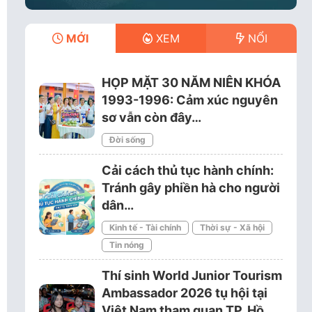
MỚI
XEM
NỔI
HỌP MẶT 30 NĂM NIÊN KHÓA
1993-1996: Cảm xúc nguyên
sơ vẫn còn đây…
Đời sống
Cải cách thủ tục hành chính:
Tránh gây phiền hà cho người
dân…
Kinh tế - Tài chính
Thời sự - Xã hội
Tin nóng
Thí sinh World Junior Tourism
Ambassador 2026 tụ hội tại
Việt Nam tham quan TP. Hồ