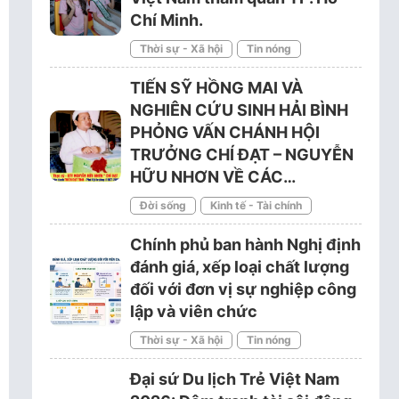
Chí Minh.
Thời sự - Xã hội
Tin nóng
TIẾN SỸ HỒNG MAI VÀ
NGHIÊN CỨU SINH HẢI BÌNH
PHỎNG VẤN CHÁNH HỘI
TRƯỞNG CHÍ ĐẠT – NGUYỄN
HỮU NHƠN VỀ CÁC…
Đời sống
Kinh tế - Tài chính
Chính phủ ban hành Nghị định
đánh giá, xếp loại chất lượng
đối với đơn vị sự nghiệp công
lập và viên chức
Thời sự - Xã hội
Tin nóng
Đại sứ Du lịch Trẻ Việt Nam