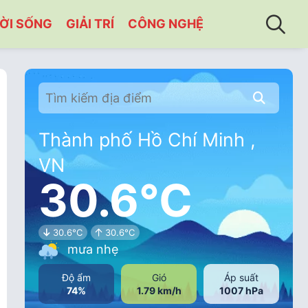
ỜI SỐNG
GIẢI TRÍ
CÔNG NGHỆ
Thành phố Hồ Chí Minh ,
VN
30.6°C
30.6°C
30.6°C
mưa nhẹ
Độ ẩm
Gió
Áp suất
74%
1.79 km/h
1007 hPa