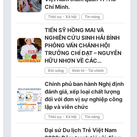
Chí Minh.
Thời sự - Xã hội
Tin nóng
TIẾN SỸ HỒNG MAI VÀ
NGHIÊN CỨU SINH HẢI BÌNH
PHỎNG VẤN CHÁNH HỘI
TRƯỞNG CHÍ ĐẠT – NGUYỄN
HỮU NHƠN VỀ CÁC…
Đời sống
Kinh tế - Tài chính
Chính phủ ban hành Nghị định
đánh giá, xếp loại chất lượng
đối với đơn vị sự nghiệp công
lập và viên chức
Thời sự - Xã hội
Tin nóng
Đại sứ Du lịch Trẻ Việt Nam