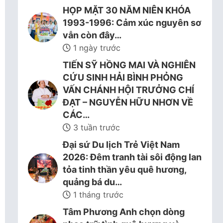
HỌP MẶT 30 NĂM NIÊN KHÓA
1993-1996: Cảm xúc nguyên sơ
vẫn còn đây…
1 ngày trước
TIẾN SỸ HỒNG MAI VÀ NGHIÊN
CỨU SINH HẢI BÌNH PHỎNG
VẤN CHÁNH HỘI TRƯỞNG CHÍ
ĐẠT – NGUYỄN HỮU NHƠN VỀ
CÁC…
3 tuần trước
Đại sứ Du lịch Trẻ Việt Nam
2026: Đêm tranh tài sôi động lan
tỏa tinh thần yêu quê hương,
quảng bá du…
1 tháng trước
Tâm Phương Anh chọn dòng