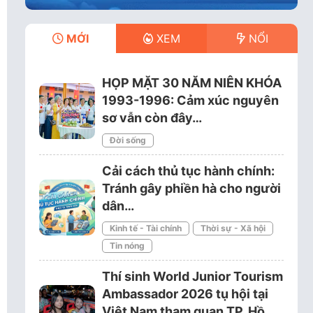
MỚI
XEM
NỔI
HỌP MẶT 30 NĂM NIÊN KHÓA
1993-1996: Cảm xúc nguyên
sơ vẫn còn đây…
Đời sống
Cải cách thủ tục hành chính:
Tránh gây phiền hà cho người
dân…
Kinh tế - Tài chính
Thời sự - Xã hội
Tin nóng
Thí sinh World Junior Tourism
Ambassador 2026 tụ hội tại
Việt Nam tham quan TP. Hồ