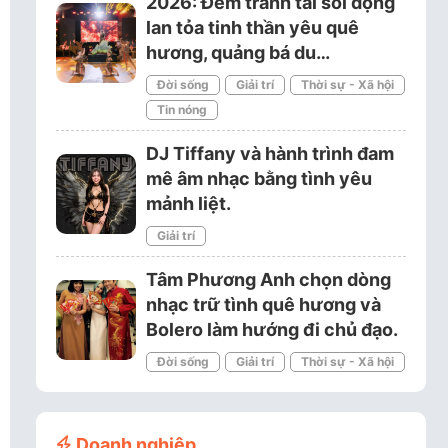
2026: Đêm tranh tài sôi động
lan tỏa tinh thần yêu quê
hương, quảng bá du…
Đời sống
Giải trí
Thời sự - Xã hội
Tin nóng
DJ Tiffany và hành trình đam
mê âm nhạc bằng tình yêu
mảnh liệt.
Giải trí
Tâm Phương Anh chọn dòng
nhạc trữ tình quê hương và
Bolero làm hướng đi chủ đạo.
Đời sống
Giải trí
Thời sự - Xã hội
Doanh nghiệp