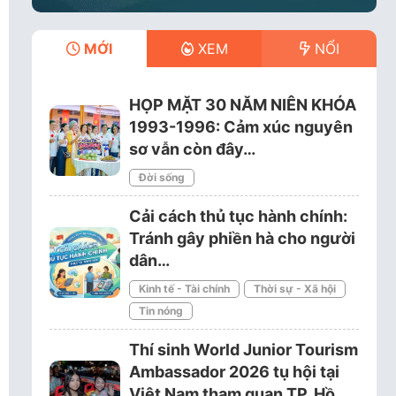
MỚI
XEM
NỔI
HỌP MẶT 30 NĂM NIÊN KHÓA
1993-1996: Cảm xúc nguyên
sơ vẫn còn đây…
Đời sống
Cải cách thủ tục hành chính:
Tránh gây phiền hà cho người
dân…
Kinh tế - Tài chính
Thời sự - Xã hội
Tin nóng
Thí sinh World Junior Tourism
Ambassador 2026 tụ hội tại
Việt Nam tham quan TP. Hồ