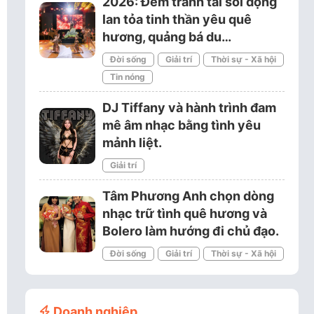
2026: Đêm tranh tài sôi động
lan tỏa tinh thần yêu quê
hương, quảng bá du…
Đời sống
Giải trí
Thời sự - Xã hội
Tin nóng
DJ Tiffany và hành trình đam
mê âm nhạc bằng tình yêu
mảnh liệt.
Giải trí
Tâm Phương Anh chọn dòng
nhạc trữ tình quê hương và
Bolero làm hướng đi chủ đạo.
Đời sống
Giải trí
Thời sự - Xã hội
Doanh nghiệp