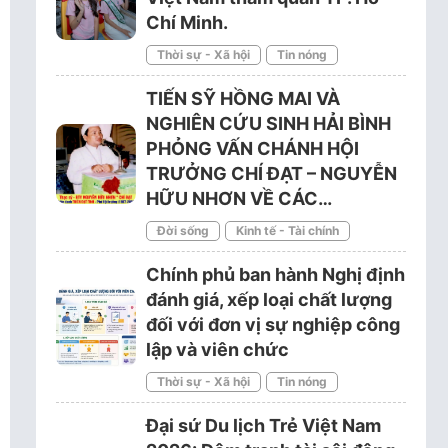
Chí Minh.
Thời sự - Xã hội
Tin nóng
TIẾN SỸ HỒNG MAI VÀ
NGHIÊN CỨU SINH HẢI BÌNH
PHỎNG VẤN CHÁNH HỘI
TRƯỞNG CHÍ ĐẠT – NGUYỄN
HỮU NHƠN VỀ CÁC…
Đời sống
Kinh tế - Tài chính
Chính phủ ban hành Nghị định
đánh giá, xếp loại chất lượng
đối với đơn vị sự nghiệp công
lập và viên chức
Thời sự - Xã hội
Tin nóng
Đại sứ Du lịch Trẻ Việt Nam