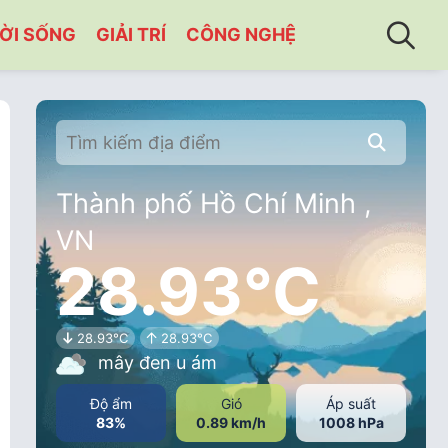
ỜI SỐNG
GIẢI TRÍ
CÔNG NGHỆ
Thành phố Hồ Chí Minh ,
VN
28.93°C
28.93°C
28.93°C
mây đen u ám
Độ ẩm
Gió
Áp suất
83%
0.89 km/h
1008 hPa