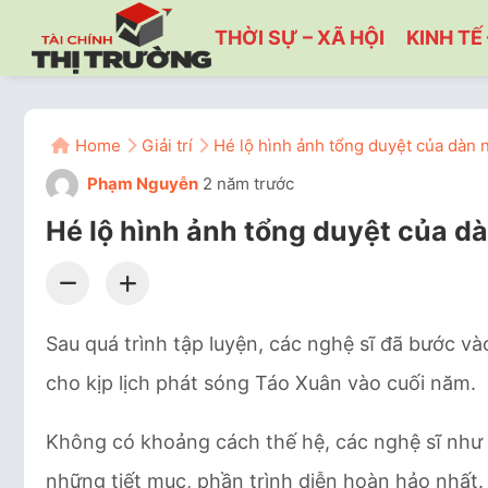
THỜI SỰ – XÃ HỘI
KINH TẾ 
Home
Giải trí
Hé lộ hình ảnh tổng duyệt của dàn 
Phạm Nguyễn
2 năm trước
Hé lộ hình ảnh tổng duyệt của d
Sau quá trình tập luyện, các nghệ sĩ đã bước và
cho kịp lịch phát sóng Táo Xuân vào cuối năm.
Không có khoảng cách thế hệ, các nghệ sĩ như m
những tiết mục, phần trình diễn hoàn hảo nhất.