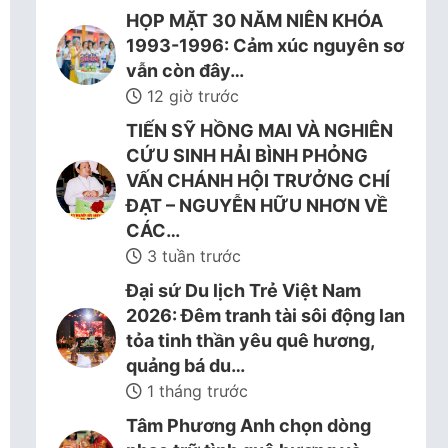
HỌP MẶT 30 NĂM NIÊN KHÓA
1993-1996: Cảm xúc nguyên sơ
vẫn còn đây…
12 giờ trước
TIẾN SỸ HỒNG MAI VÀ NGHIÊN
CỨU SINH HẢI BÌNH PHỎNG
VẤN CHÁNH HỘI TRƯỞNG CHÍ
ĐẠT – NGUYỄN HỮU NHƠN VỀ
CÁC…
3 tuần trước
Đại sứ Du lịch Trẻ Việt Nam
2026: Đêm tranh tài sôi động lan
tỏa tinh thần yêu quê hương,
quảng bá du…
1 tháng trước
Tâm Phương Anh chọn dòng