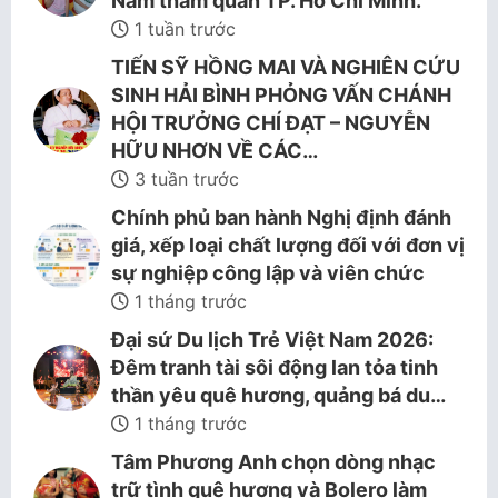
Nam tham quan TP. Hồ Chí Minh.
1 tuần trước
TIẾN SỸ HỒNG MAI VÀ NGHIÊN CỨU
SINH HẢI BÌNH PHỎNG VẤN CHÁNH
HỘI TRƯỞNG CHÍ ĐẠT – NGUYỄN
HỮU NHƠN VỀ CÁC…
3 tuần trước
Chính phủ ban hành Nghị định đánh
giá, xếp loại chất lượng đối với đơn vị
sự nghiệp công lập và viên chức
1 tháng trước
Đại sứ Du lịch Trẻ Việt Nam 2026:
Đêm tranh tài sôi động lan tỏa tinh
thần yêu quê hương, quảng bá du…
1 tháng trước
Tâm Phương Anh chọn dòng nhạc
trữ tình quê hương và Bolero làm