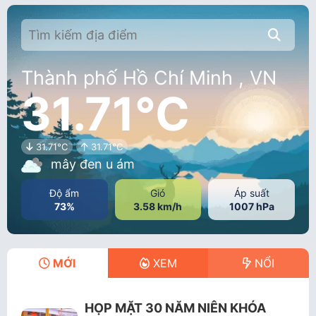
Thành phố Hồ Chí Minh , VN
31.71°C
31.71°C
31.71°C
mây đen u ám
Độ ẩm
Gió
Áp suất
73%
3.58 km/h
1007 hPa
MỚI
XEM
NỔI
HỌP MẶT 30 NĂM NIÊN KHÓA