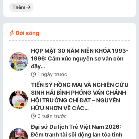
Thêm
Đời sống
HỌP MẶT 30 NĂM NIÊN KHÓA 1993-
1996: Cảm xúc nguyên sơ vẫn còn
đây…
1 ngày trước
TIẾN SỸ HỒNG MAI VÀ NGHIÊN CỨU
SINH HẢI BÌNH PHỎNG VẤN CHÁNH
HỘI TRƯỞNG CHÍ ĐẠT – NGUYỄN
HỮU NHƠN VỀ CÁC…
3 tuần trước
Đại sứ Du lịch Trẻ Việt Nam 2026:
Đêm tranh tài sôi động lan tỏa tinh