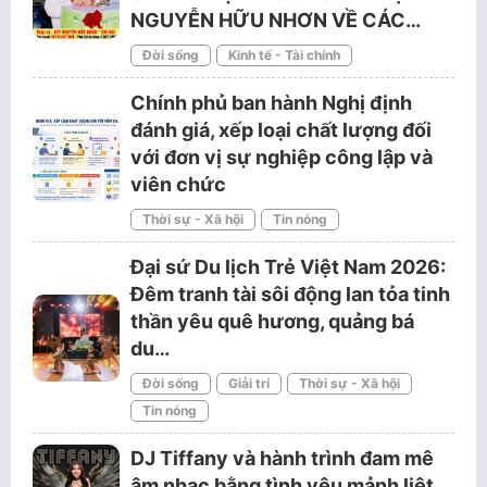
NGUYỄN HỮU NHƠN VỀ CÁC…
Đời sống
Kinh tế - Tài chính
Chính phủ ban hành Nghị định
đánh giá, xếp loại chất lượng đối
với đơn vị sự nghiệp công lập và
viên chức
Thời sự - Xã hội
Tin nóng
Đại sứ Du lịch Trẻ Việt Nam 2026:
Đêm tranh tài sôi động lan tỏa tinh
thần yêu quê hương, quảng bá
du…
Đời sống
Giải trí
Thời sự - Xã hội
Tin nóng
DJ Tiffany và hành trình đam mê
âm nhạc bằng tình yêu mảnh liệt.