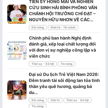
TIẾN SỸ HỒNG MAI VÀ NGHIÊN
CỨU SINH HẢI BÌNH PHỎNG VẤN
CHÁNH HỘI TRƯỞNG CHÍ ĐẠT –
NGUYỄN HỮU NHƠN VỀ CÁC…
Đời sống
Kinh tế - Tài chính
Chính phủ ban hành Nghị định
đánh giá, xếp loại chất lượng đối
với đơn vị sự nghiệp công lập và
viên chức
Thời sự - Xã hội
Tin nóng
Đại sứ Du lịch Trẻ Việt Nam 2026:
Đêm tranh tài sôi động lan tỏa tinh
thần yêu quê hương, quảng bá
du…
Đời sống
Giải trí
Thời sự - Xã hội
Tin nóng