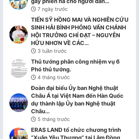
gây phiền hà cho người dân…
7 ngày trước
TIẾN SỸ HỒNG MAI VÀ NGHIÊN CỨU
SINH HẢI BÌNH PHỎNG VẤN CHÁNH
HỘI TRƯỞNG CHÍ ĐẠT – NGUYỄN
HỮU NHƠN VỀ CÁC…
3 tuần trước
Thủ tướng phân công nhiệm vụ 6
Phó thủ tướng.
4 tháng trước
Đoàn đại biểu Ủy ban Nghệ thuật
Châu Á tại Việt Nam đến Hàn Quốc
dự thành lập Ủy ban Nghệ thuật
Châu…
5 tháng trước
ERAS LAND tổ chức chương trình
“Xuân Yêu Thương” tại Lâm Đồng