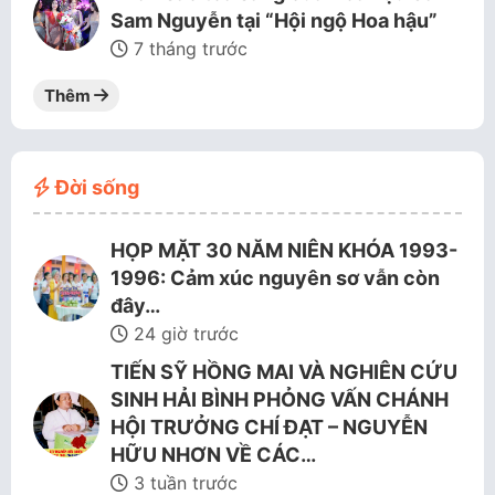
Sam Nguyễn tại “Hội ngộ Hoa hậu”
7 tháng trước
Thêm
Đời sống
HỌP MẶT 30 NĂM NIÊN KHÓA 1993-
1996: Cảm xúc nguyên sơ vẫn còn
đây…
24 giờ trước
TIẾN SỸ HỒNG MAI VÀ NGHIÊN CỨU
SINH HẢI BÌNH PHỎNG VẤN CHÁNH
HỘI TRƯỞNG CHÍ ĐẠT – NGUYỄN
HỮU NHƠN VỀ CÁC…
3 tuần trước