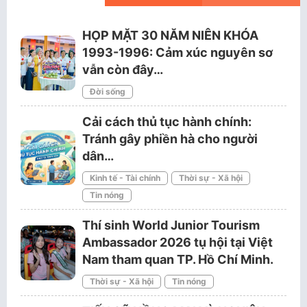
HỌP MẶT 30 NĂM NIÊN KHÓA
1993-1996: Cảm xúc nguyên sơ
vẫn còn đây…
Đời sống
Cải cách thủ tục hành chính:
Tránh gây phiền hà cho người
dân…
Kinh tế - Tài chính
Thời sự - Xã hội
Tin nóng
Thí sinh World Junior Tourism
Ambassador 2026 tụ hội tại Việt
Nam tham quan TP. Hồ Chí Minh.
Thời sự - Xã hội
Tin nóng