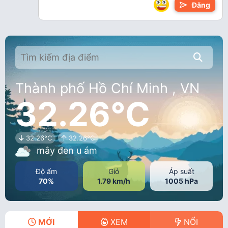
Đăng
Thành phố Hồ Chí Minh , VN
32.26°C
32.26°C
32.26°C
mây đen u ám
Độ ẩm
Gió
Áp suất
70%
1.79 km/h
1005 hPa
MỚI
XEM
NỔI