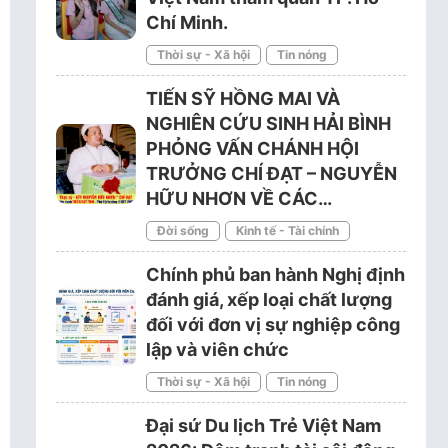
Chí Minh.
Thời sự - Xã hội
Tin nóng
TIẾN SỸ HỒNG MAI VÀ
NGHIÊN CỨU SINH HẢI BÌNH
PHỎNG VẤN CHÁNH HỘI
TRƯỞNG CHÍ ĐẠT – NGUYỄN
HỮU NHƠN VỀ CÁC…
Đời sống
Kinh tế - Tài chính
Chính phủ ban hành Nghị định
đánh giá, xếp loại chất lượng
đối với đơn vị sự nghiệp công
lập và viên chức
Thời sự - Xã hội
Tin nóng
Đại sứ Du lịch Trẻ Việt Nam