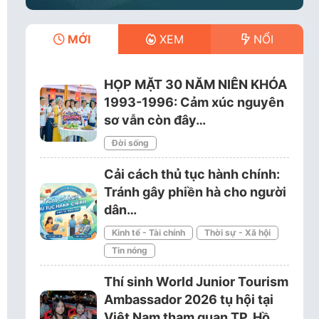
MỚI
XEM
NỔI
HỌP MẶT 30 NĂM NIÊN KHÓA
1993-1996: Cảm xúc nguyên
sơ vẫn còn đây…
Đời sống
Cải cách thủ tục hành chính:
Tránh gây phiền hà cho người
dân…
Kinh tế - Tài chính
Thời sự - Xã hội
Tin nóng
Thí sinh World Junior Tourism
Ambassador 2026 tụ hội tại
Việt Nam tham quan TP. Hồ