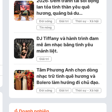
2026: Đêm tranh tài sôi động
lan tỏa tinh thần yêu quê
hương, quảng bá du…
Đời sống
Giải trí
Thời sự - Xã hội
Tin nóng
DJ Tiffany và hành trình đam
mê âm nhạc bằng tình yêu
mảnh liệt.
Giải trí
Tâm Phương Anh chọn dòng
nhạc trữ tình quê hương và
Bolero làm hướng đi chủ đạo.
Đời sống
Giải trí
Thời sự - Xã hội
Doanh nghiệp