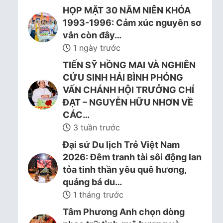
HỌP MẶT 30 NĂM NIÊN KHÓA
1993-1996: Cảm xúc nguyên sơ
vẫn còn đây…
1 ngày trước
TIẾN SỸ HỒNG MAI VÀ NGHIÊN
CỨU SINH HẢI BÌNH PHỎNG
VẤN CHÁNH HỘI TRƯỞNG CHÍ
ĐẠT – NGUYỄN HỮU NHƠN VỀ
CÁC…
3 tuần trước
Đại sứ Du lịch Trẻ Việt Nam
2026: Đêm tranh tài sôi động lan
tỏa tinh thần yêu quê hương,
quảng bá du…
1 tháng trước
Tâm Phương Anh chọn dòng