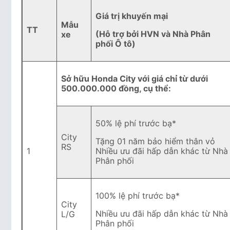
Giá trị khuyến mại
Mẫu
TT
(Hỗ trợ bởi HVN và Nhà Phân
xe
phối Ô tô)
Sở hữu Honda City với giá chỉ từ dưới
500.000.000 đồng, cụ thể:
50% lệ phí trước bạ*
City
Tặng 01 năm bảo hiểm thân vỏ
RS
1
Nhiều ưu đãi hấp dẫn khác từ Nhà
Phân phối
100% lệ phí trước bạ*
City
Nhiều ưu đãi hấp dẫn khác từ Nhà
L/G
Phân phối