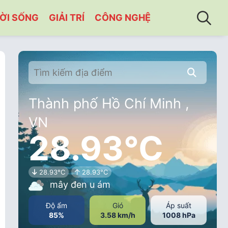
ỜI SỐNG
GIẢI TRÍ
CÔNG NGHỆ
Thành phố Hồ Chí Minh ,
VN
28.93°C
28.93°C
28.93°C
mây đen u ám
Độ ẩm
Gió
Áp suất
85%
3.58 km/h
1008 hPa