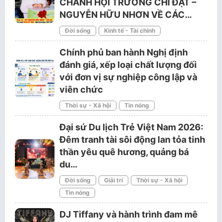
CHÁNH HỘI TRƯỞNG CHÍ ĐẠT –
NGUYỄN HỮU NHƠN VỀ CÁC…
Đời sống
Kinh tế - Tài chính
Chính phủ ban hành Nghị định
đánh giá, xếp loại chất lượng đối
với đơn vị sự nghiệp công lập và
viên chức
Thời sự - Xã hội
Tin nóng
Đại sứ Du lịch Trẻ Việt Nam 2026:
Đêm tranh tài sôi động lan tỏa tinh
thần yêu quê hương, quảng bá
du…
Đời sống
Giải trí
Thời sự - Xã hội
Tin nóng
DJ Tiffany và hành trình đam mê