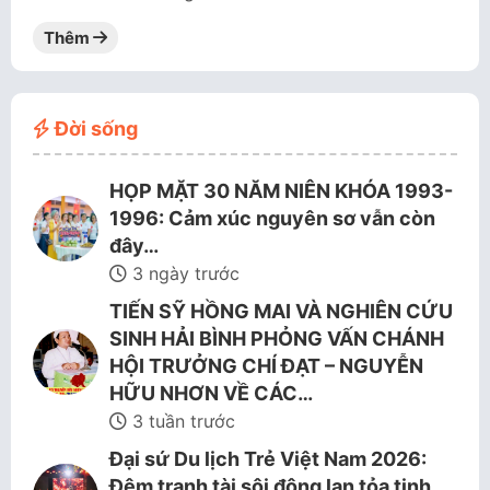
Thêm
Đời sống
HỌP MẶT 30 NĂM NIÊN KHÓA 1993-
1996: Cảm xúc nguyên sơ vẫn còn
đây…
3 ngày trước
TIẾN SỸ HỒNG MAI VÀ NGHIÊN CỨU
SINH HẢI BÌNH PHỎNG VẤN CHÁNH
HỘI TRƯỞNG CHÍ ĐẠT – NGUYỄN
HỮU NHƠN VỀ CÁC…
3 tuần trước
Đại sứ Du lịch Trẻ Việt Nam 2026:
Đêm tranh tài sôi động lan tỏa tinh