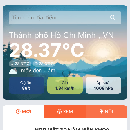
Thành phố Hồ Chí Minh , VN
28.37°C
28.37°C
28.37°C
mây đen u ám
Độ ẩm
Gió
Áp suất
86%
1.34 km/h
1008 hPa
MỚI
XEM
NỔI
HỌP MẶT 30 NĂM NIÊN KHÓA