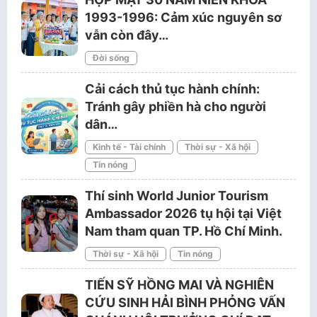
1993-1996: Cảm xúc nguyên sơ
vẫn còn đây…
Đời sống
Cải cách thủ tục hành chính:
Tránh gây phiền hà cho người
dân…
Kinh tế - Tài chính
Thời sự - Xã hội
Tin nóng
Thí sinh World Junior Tourism
Ambassador 2026 tụ hội tại Việt
Nam tham quan TP. Hồ Chí Minh.
Thời sự - Xã hội
Tin nóng
TIẾN SỸ HỒNG MAI VÀ NGHIÊN
CỨU SINH HẢI BÌNH PHỎNG VẤN