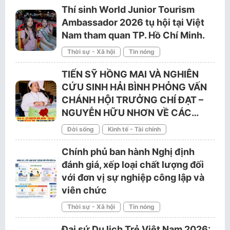
Thí sinh World Junior Tourism
Ambassador 2026 tụ hội tại Việt
Nam tham quan TP. Hồ Chí Minh.
Thời sự - Xã hội
Tin nóng
TIẾN SỸ HỒNG MAI VÀ NGHIÊN
CỨU SINH HẢI BÌNH PHỎNG VẤN
CHÁNH HỘI TRƯỞNG CHÍ ĐẠT –
NGUYỄN HỮU NHƠN VỀ CÁC…
Đời sống
Kinh tế - Tài chính
Chính phủ ban hành Nghị định
đánh giá, xếp loại chất lượng đối
với đơn vị sự nghiệp công lập và
viên chức
Thời sự - Xã hội
Tin nóng
Đại sứ Du lịch Trẻ Việt Nam 2026: