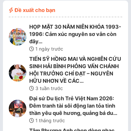
Đề xuất cho bạn
HỌP MẶT 30 NĂM NIÊN KHÓA 1993-
1996: Cảm xúc nguyên sơ vẫn còn
đây…
1 ngày trước
TIẾN SỸ HỒNG MAI VÀ NGHIÊN CỨU
SINH HẢI BÌNH PHỎNG VẤN CHÁNH
HỘI TRƯỞNG CHÍ ĐẠT – NGUYỄN
HỮU NHƠN VỀ CÁC…
3 tuần trước
Đại sứ Du lịch Trẻ Việt Nam 2026:
Đêm tranh tài sôi động lan tỏa tinh
thần yêu quê hương, quảng bá du…
1 tháng trước
Tâm Phương Anh chọn dòng nhạc