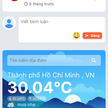
8 tháng trước
Đăng
Thành phố Hồ Chí Minh , VN
30.04°C
30.04°C
30.04°C
mưa nhẹ