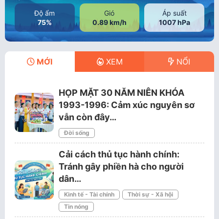
Độ ẩm
Gió
Áp suất
75%
0.89 km/h
1007 hPa
MỚI
XEM
NỔI
HỌP MẶT 30 NĂM NIÊN KHÓA
1993-1996: Cảm xúc nguyên sơ
vẫn còn đây…
Đời sống
Cải cách thủ tục hành chính:
Tránh gây phiền hà cho người
dân…
Kinh tế - Tài chính
Thời sự - Xã hội
Tin nóng