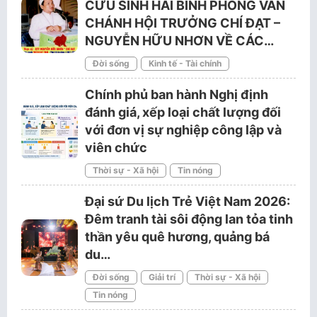
CỨU SINH HẢI BÌNH PHỎNG VẤN
CHÁNH HỘI TRƯỞNG CHÍ ĐẠT –
NGUYỄN HỮU NHƠN VỀ CÁC…
Đời sống
Kinh tế - Tài chính
Chính phủ ban hành Nghị định
đánh giá, xếp loại chất lượng đối
với đơn vị sự nghiệp công lập và
viên chức
Thời sự - Xã hội
Tin nóng
Đại sứ Du lịch Trẻ Việt Nam 2026:
Đêm tranh tài sôi động lan tỏa tinh
thần yêu quê hương, quảng bá
du…
Đời sống
Giải trí
Thời sự - Xã hội
Tin nóng