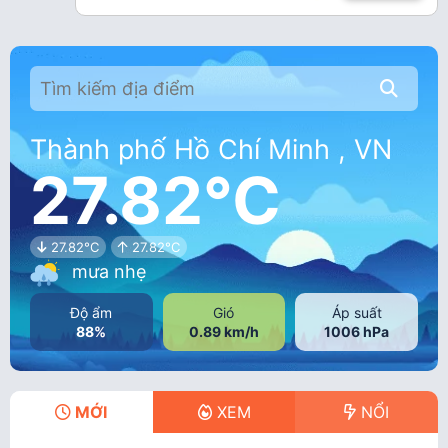
Thành phố Hồ Chí Minh , VN
27.82°C
27.82°C
27.82°C
mưa nhẹ
Độ ẩm
Gió
Áp suất
88%
0.89 km/h
1006 hPa
MỚI
XEM
NỔI