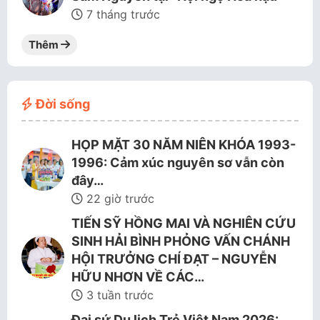
7 tháng trước
Thêm
Đời sống
HỌP MẶT 30 NĂM NIÊN KHÓA 1993-
1996: Cảm xúc nguyên sơ vẫn còn
đây…
22 giờ trước
TIẾN SỸ HỒNG MAI VÀ NGHIÊN CỨU
SINH HẢI BÌNH PHỎNG VẤN CHÁNH
HỘI TRƯỞNG CHÍ ĐẠT – NGUYỄN
HỮU NHƠN VỀ CÁC…
3 tuần trước
Đại sứ Du lịch Trẻ Việt Nam 2026: