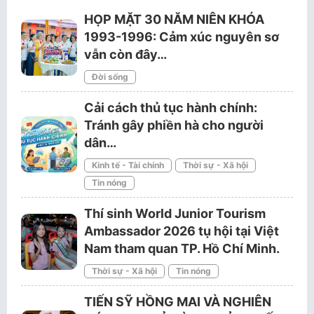
HỌP MẶT 30 NĂM NIÊN KHÓA
1993-1996: Cảm xúc nguyên sơ
vẫn còn đây…
Đời sống
Cải cách thủ tục hành chính:
Tránh gây phiền hà cho người
dân…
Kinh tế - Tài chính
Thời sự - Xã hội
Tin nóng
Thí sinh World Junior Tourism
Ambassador 2026 tụ hội tại Việt
Nam tham quan TP. Hồ Chí Minh.
Thời sự - Xã hội
Tin nóng
TIẾN SỸ HỒNG MAI VÀ NGHIÊN