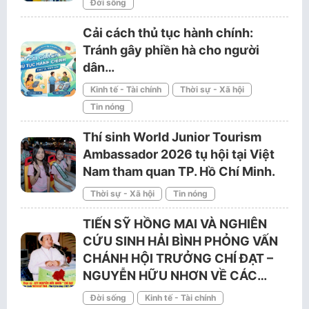
Đời sống
Cải cách thủ tục hành chính:
Tránh gây phiền hà cho người
dân…
Kinh tế - Tài chính
Thời sự - Xã hội
Tin nóng
Thí sinh World Junior Tourism
Ambassador 2026 tụ hội tại Việt
Nam tham quan TP. Hồ Chí Minh.
Thời sự - Xã hội
Tin nóng
TIẾN SỸ HỒNG MAI VÀ NGHIÊN
CỨU SINH HẢI BÌNH PHỎNG VẤN
CHÁNH HỘI TRƯỞNG CHÍ ĐẠT –
NGUYỄN HỮU NHƠN VỀ CÁC…
Đời sống
Kinh tế - Tài chính