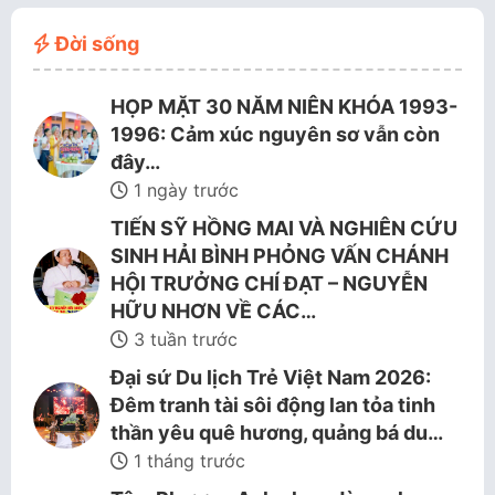
Đời sống
HỌP MẶT 30 NĂM NIÊN KHÓA 1993-
1996: Cảm xúc nguyên sơ vẫn còn
đây…
1 ngày trước
TIẾN SỸ HỒNG MAI VÀ NGHIÊN CỨU
SINH HẢI BÌNH PHỎNG VẤN CHÁNH
HỘI TRƯỞNG CHÍ ĐẠT – NGUYỄN
HỮU NHƠN VỀ CÁC…
3 tuần trước
Đại sứ Du lịch Trẻ Việt Nam 2026:
Đêm tranh tài sôi động lan tỏa tinh
thần yêu quê hương, quảng bá du…
1 tháng trước