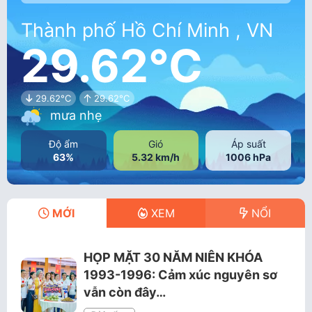
Thành phố Hồ Chí Minh , VN
29.62°C
29.62°C
29.62°C
mưa nhẹ
Độ ẩm
Gió
Áp suất
63%
5.32 km/h
1006 hPa
MỚI
XEM
NỔI
HỌP MẶT 30 NĂM NIÊN KHÓA
1993-1996: Cảm xúc nguyên sơ
vẫn còn đây…