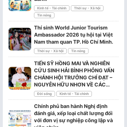
Kinh tế - Tài chính
Thời sự - Xã hội
Tin nóng
Thí sinh World Junior Tourism
Ambassador 2026 tụ hội tại Việt
Nam tham quan TP. Hồ Chí Minh.
Thời sự - Xã hội
Tin nóng
TIẾN SỸ HỒNG MAI VÀ NGHIÊN
CỨU SINH HẢI BÌNH PHỎNG VẤN
CHÁNH HỘI TRƯỞNG CHÍ ĐẠT –
NGUYỄN HỮU NHƠN VỀ CÁC…
Đời sống
Kinh tế - Tài chính
Chính phủ ban hành Nghị định
đánh giá, xếp loại chất lượng đối
với đơn vị sự nghiệp công lập và