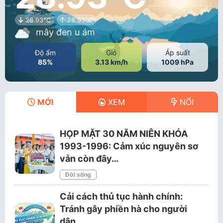
28.93°C
28.93°C
mây đen u ám
Độ ẩm
Gió
Áp suất
85%
3.13 km/h
1009 hPa
MỚI
XEM
NỔI
HỌP MẶT 30 NĂM NIÊN KHÓA
1993-1996: Cảm xúc nguyên sơ
vẫn còn đây…
Đời sống
Cải cách thủ tục hành chính:
Tránh gây phiền hà cho người
dân…