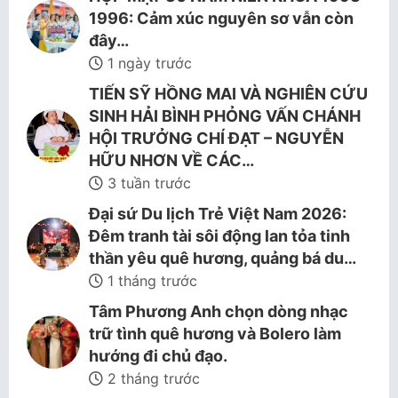
1996: Cảm xúc nguyên sơ vẫn còn
đây…
1 ngày trước
TIẾN SỸ HỒNG MAI VÀ NGHIÊN CỨU
SINH HẢI BÌNH PHỎNG VẤN CHÁNH
HỘI TRƯỞNG CHÍ ĐẠT – NGUYỄN
HỮU NHƠN VỀ CÁC…
3 tuần trước
Đại sứ Du lịch Trẻ Việt Nam 2026:
Đêm tranh tài sôi động lan tỏa tinh
thần yêu quê hương, quảng bá du…
1 tháng trước
Tâm Phương Anh chọn dòng nhạc
trữ tình quê hương và Bolero làm
hướng đi chủ đạo.
2 tháng trước