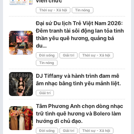
viên chức
Thời sự - Xã hội
Tin nóng
Đại sứ Du lịch Trẻ Việt Nam 2026:
Đêm tranh tài sôi động lan tỏa tinh
thần yêu quê hương, quảng bá
du…
Đời sống
Giải trí
Thời sự - Xã hội
Tin nóng
DJ Tiffany và hành trình đam mê
âm nhạc bằng tình yêu mảnh liệt.
Giải trí
Tâm Phương Anh chọn dòng nhạc
trữ tình quê hương và Bolero làm
hướng đi chủ đạo.
Đời sống
Giải trí
Thời sự - Xã hội