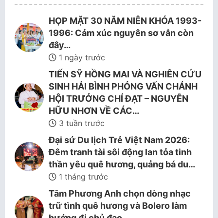
HỌP MẶT 30 NĂM NIÊN KHÓA 1993-
1996: Cảm xúc nguyên sơ vẫn còn
đây…
1 ngày trước
TIẾN SỸ HỒNG MAI VÀ NGHIÊN CỨU
SINH HẢI BÌNH PHỎNG VẤN CHÁNH
HỘI TRƯỞNG CHÍ ĐẠT – NGUYỄN
HỮU NHƠN VỀ CÁC…
3 tuần trước
Đại sứ Du lịch Trẻ Việt Nam 2026:
Đêm tranh tài sôi động lan tỏa tinh
thần yêu quê hương, quảng bá du…
1 tháng trước
Tâm Phương Anh chọn dòng nhạc
trữ tình quê hương và Bolero làm
hướng đi chủ đạo.