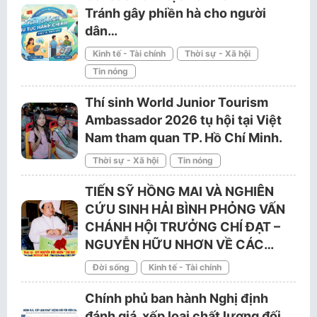
Tránh gây phiền hà cho người
dân…
Kinh tế - Tài chính
Thời sự - Xã hội
Tin nóng
Thí sinh World Junior Tourism
Ambassador 2026 tụ hội tại Việt
Nam tham quan TP. Hồ Chí Minh.
Thời sự - Xã hội
Tin nóng
TIẾN SỸ HỒNG MAI VÀ NGHIÊN
CỨU SINH HẢI BÌNH PHỎNG VẤN
CHÁNH HỘI TRƯỞNG CHÍ ĐẠT –
NGUYỄN HỮU NHƠN VỀ CÁC…
Đời sống
Kinh tế - Tài chính
Chính phủ ban hành Nghị định
đánh giá, xếp loại chất lượng đối