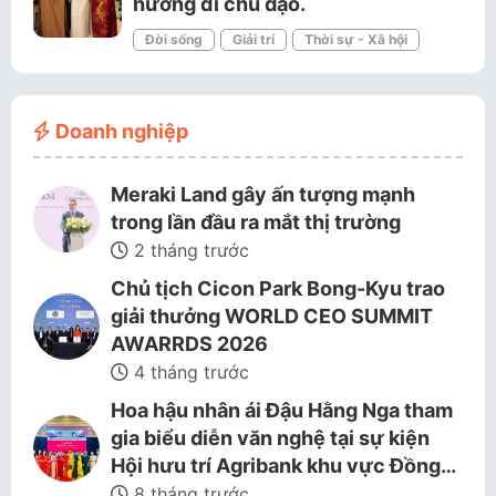
hướng đi chủ đạo.
Đời sống
Giải trí
Thời sự - Xã hội
Doanh nghiệp
Meraki Land gây ấn tượng mạnh
trong lần đầu ra mắt thị trường
2 tháng trước
Chủ tịch Cicon Park Bong-Kyu trao
giải thưởng WORLD CEO SUMMIT
AWARRDS 2026
4 tháng trước
Hoa hậu nhân ái Đậu Hằng Nga tham
gia biểu diễn văn nghệ tại sự kiện
Hội hưu trí Agribank khu vực Đồng…
8 tháng trước