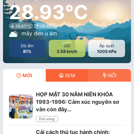
28.93°C
28.93°C
28.93°C
mây đen u ám
Độ ẩm
Gió
Áp suất
81%
3.58 km/h
1005 hPa
MỚI
XEM
NỔI
HỌP MẶT 30 NĂM NIÊN KHÓA
1993-1996: Cảm xúc nguyên sơ
vẫn còn đây…
Đời sống
Cải cách thủ tục hành chính: