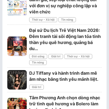
với đơn vị sự nghiệp công lập và
viên chức
Thời sự - Xã hội
Tin nóng
Đại sứ Du lịch Trẻ Việt Nam 2026:
Đêm tranh tài sôi động lan tỏa tinh
thần yêu quê hương, quảng bá
du…
Đời sống
Giải trí
Thời sự - Xã hội
Tin nóng
DJ Tiffany và hành trình đam mê
âm nhạc bằng tình yêu mảnh liệt.
Giải trí
Tâm Phương Anh chọn dòng nhạc
trữ tình quê hương và Bolero làm