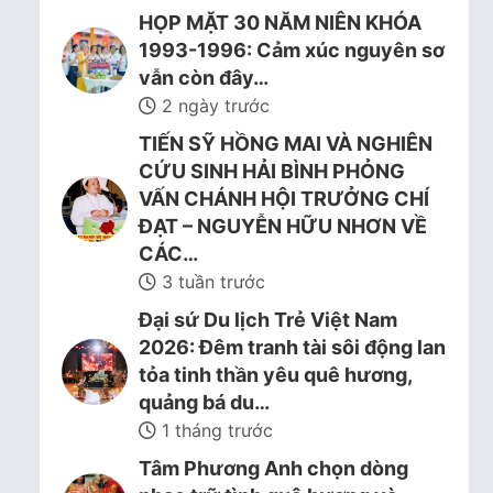
HỌP MẶT 30 NĂM NIÊN KHÓA
1993-1996: Cảm xúc nguyên sơ
vẫn còn đây…
2 ngày trước
TIẾN SỸ HỒNG MAI VÀ NGHIÊN
CỨU SINH HẢI BÌNH PHỎNG
VẤN CHÁNH HỘI TRƯỞNG CHÍ
ĐẠT – NGUYỄN HỮU NHƠN VỀ
CÁC…
3 tuần trước
Đại sứ Du lịch Trẻ Việt Nam
2026: Đêm tranh tài sôi động lan
tỏa tinh thần yêu quê hương,
quảng bá du…
1 tháng trước
Tâm Phương Anh chọn dòng