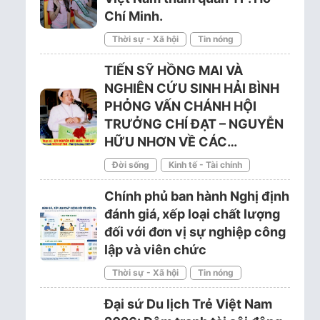
Chí Minh.
Thời sự - Xã hội
Tin nóng
TIẾN SỸ HỒNG MAI VÀ
NGHIÊN CỨU SINH HẢI BÌNH
PHỎNG VẤN CHÁNH HỘI
TRƯỞNG CHÍ ĐẠT – NGUYỄN
HỮU NHƠN VỀ CÁC…
Đời sống
Kinh tế - Tài chính
Chính phủ ban hành Nghị định
đánh giá, xếp loại chất lượng
đối với đơn vị sự nghiệp công
lập và viên chức
Thời sự - Xã hội
Tin nóng
Đại sứ Du lịch Trẻ Việt Nam