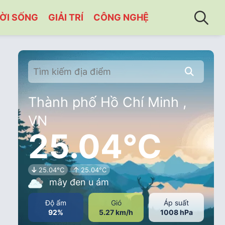
ỜI SỐNG
GIẢI TRÍ
CÔNG NGHỆ
Thành phố Hồ Chí Minh ,
VN
25.04°C
25.04°C
25.04°C
mây đen u ám
Độ ẩm
Gió
Áp suất
92%
5.27 km/h
1008 hPa