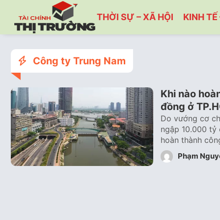
THỜI SỰ – XÃ HỘI
KINH TẾ 
Công ty Trung Nam
Khi nào hoà
đồng ở TP.
Do vướng cơ ch
ngập 10.000 tỷ 
hoàn thành côn
Phạm Nguy