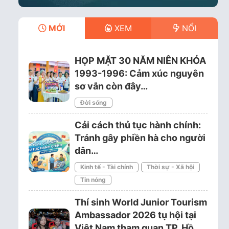
MỚI
XEM
NỔI
HỌP MẶT 30 NĂM NIÊN KHÓA
1993-1996: Cảm xúc nguyên
sơ vẫn còn đây…
Đời sống
Cải cách thủ tục hành chính:
Tránh gây phiền hà cho người
dân…
Kinh tế - Tài chính
Thời sự - Xã hội
Tin nóng
Thí sinh World Junior Tourism
Ambassador 2026 tụ hội tại
Việt Nam tham quan TP. Hồ