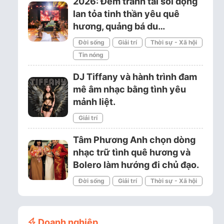
2026: Đêm tranh tài sôi động
lan tỏa tinh thần yêu quê
hương, quảng bá du…
Đời sống
Giải trí
Thời sự - Xã hội
Tin nóng
DJ Tiffany và hành trình đam
mê âm nhạc bằng tình yêu
mảnh liệt.
Giải trí
Tâm Phương Anh chọn dòng
nhạc trữ tình quê hương và
Bolero làm hướng đi chủ đạo.
Đời sống
Giải trí
Thời sự - Xã hội
Doanh nghiệp