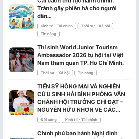
Cải cách thủ tục hành chính:
Tránh gây phiền hà cho người
dân…
Kinh tế - Tài chính
Thời sự - Xã hội
Tin nóng
Thí sinh World Junior Tourism
Ambassador 2026 tụ hội tại Việt
Nam tham quan TP. Hồ Chí Minh.
Thời sự - Xã hội
Tin nóng
TIẾN SỸ HỒNG MAI VÀ NGHIÊN
CỨU SINH HẢI BÌNH PHỎNG VẤN
CHÁNH HỘI TRƯỞNG CHÍ ĐẠT –
NGUYỄN HỮU NHƠN VỀ CÁC…
Đời sống
Kinh tế - Tài chính
Chính phủ ban hành Nghị định