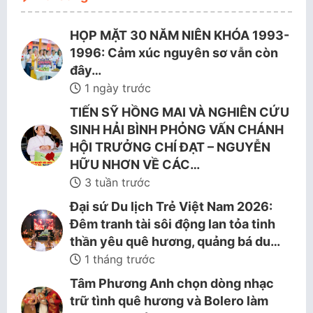
HỌP MẶT 30 NĂM NIÊN KHÓA 1993-
1996: Cảm xúc nguyên sơ vẫn còn
đây…
1 ngày trước
TIẾN SỸ HỒNG MAI VÀ NGHIÊN CỨU
SINH HẢI BÌNH PHỎNG VẤN CHÁNH
HỘI TRƯỞNG CHÍ ĐẠT – NGUYỄN
HỮU NHƠN VỀ CÁC…
3 tuần trước
Đại sứ Du lịch Trẻ Việt Nam 2026:
Đêm tranh tài sôi động lan tỏa tinh
thần yêu quê hương, quảng bá du…
1 tháng trước
Tâm Phương Anh chọn dòng nhạc
trữ tình quê hương và Bolero làm