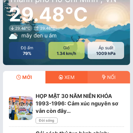
29.48°C
29.48°C
29.48°C
mây đen u ám
Độ ẩm
Gió
Áp suất
79%
1.34 km/h
1009 hPa
MỚI
XEM
NỔI
HỌP MẶT 30 NĂM NIÊN KHÓA
1993-1996: Cảm xúc nguyên sơ
vẫn còn đây…
Đời sống