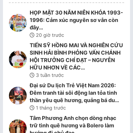
HỌP MẶT 30 NĂM NIÊN KHÓA 1993-
1996: Cảm xúc nguyên sơ vẫn còn
đây…
20 giờ trước
TIẾN SỸ HỒNG MAI VÀ NGHIÊN CỨU
SINH HẢI BÌNH PHỎNG VẤN CHÁNH
HỘI TRƯỞNG CHÍ ĐẠT – NGUYỄN
HỮU NHƠN VỀ CÁC…
3 tuần trước
Đại sứ Du lịch Trẻ Việt Nam 2026:
Đêm tranh tài sôi động lan tỏa tinh
thần yêu quê hương, quảng bá du…
1 tháng trước
Tâm Phương Anh chọn dòng nhạc
trữ tình quê hương và Bolero làm
hướng đi chủ đạo.