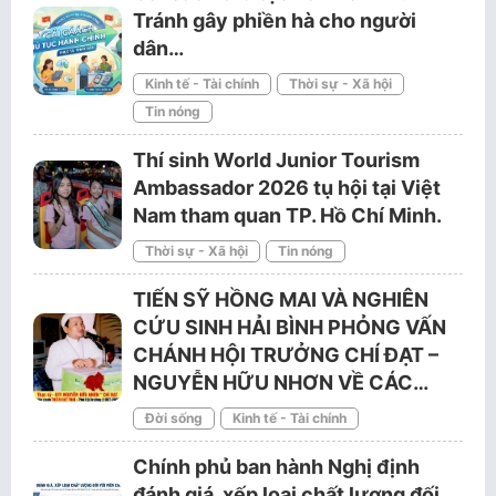
Tránh gây phiền hà cho người
dân…
Kinh tế - Tài chính
Thời sự - Xã hội
Tin nóng
Thí sinh World Junior Tourism
Ambassador 2026 tụ hội tại Việt
Nam tham quan TP. Hồ Chí Minh.
Thời sự - Xã hội
Tin nóng
TIẾN SỸ HỒNG MAI VÀ NGHIÊN
CỨU SINH HẢI BÌNH PHỎNG VẤN
CHÁNH HỘI TRƯỞNG CHÍ ĐẠT –
NGUYỄN HỮU NHƠN VỀ CÁC…
Đời sống
Kinh tế - Tài chính
Chính phủ ban hành Nghị định
đánh giá, xếp loại chất lượng đối