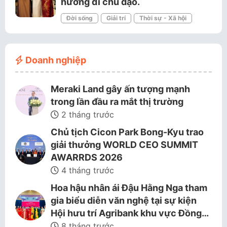
hướng đi chủ đạo.
Đời sống
Giải trí
Thời sự - Xã hội
Doanh nghiệp
Meraki Land gây ấn tượng mạnh
trong lần đầu ra mắt thị trường
2 tháng trước
Chủ tịch Cicon Park Bong-Kyu trao
giải thưởng WORLD CEO SUMMIT
AWARRDS 2026
4 tháng trước
Hoa hậu nhân ái Đậu Hằng Nga tham
gia biểu diễn văn nghệ tại sự kiện
Hội hưu trí Agribank khu vực Đồng…
8 tháng trước