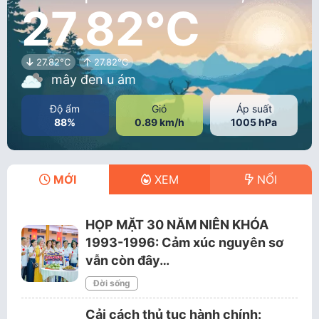
27.82°C
27.82°C
27.82°C
mây đen u ám
Độ ẩm
Gió
Áp suất
88%
0.89 km/h
1005 hPa
MỚI
XEM
NỔI
HỌP MẶT 30 NĂM NIÊN KHÓA
1993-1996: Cảm xúc nguyên sơ
vẫn còn đây…
Đời sống
Cải cách thủ tục hành chính: