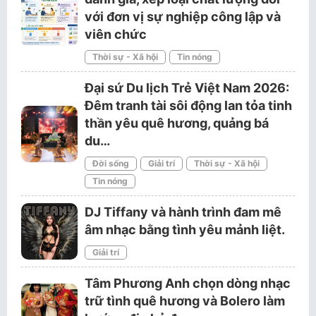
với đơn vị sự nghiệp công lập và
viên chức
Thời sự - Xã hội
Tin nóng
Đại sứ Du lịch Trẻ Việt Nam 2026:
Đêm tranh tài sôi động lan tỏa tinh
thần yêu quê hương, quảng bá
du…
Đời sống
Giải trí
Thời sự - Xã hội
Tin nóng
DJ Tiffany và hành trình đam mê
âm nhạc bằng tình yêu mảnh liệt.
Giải trí
Tâm Phương Anh chọn dòng nhạc
trữ tình quê hương và Bolero làm