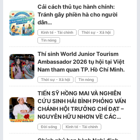
Cải cách thủ tục hành chính:
Tránh gây phiền hà cho người
dân…
Kinh tế - Tài chính
Thời sự - Xã hội
Tin nóng
Thí sinh World Junior Tourism
Ambassador 2026 tụ hội tại Việt
Nam tham quan TP. Hồ Chí Minh.
Thời sự - Xã hội
Tin nóng
TIẾN SỸ HỒNG MAI VÀ NGHIÊN
CỨU SINH HẢI BÌNH PHỎNG VẤN
CHÁNH HỘI TRƯỞNG CHÍ ĐẠT –
NGUYỄN HỮU NHƠN VỀ CÁC…
Đời sống
Kinh tế - Tài chính