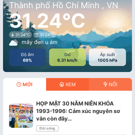
Thành phố Hồ Chí Minh , VN
31.24°C
31.24°C
31.24°C
mây đen u ám
Độ ẩm
Gió
Áp suất
69%
6.31 km/h
1005 hPa
MỚI
XEM
NỔI
HỌP MẶT 30 NĂM NIÊN KHÓA
1993-1996: Cảm xúc nguyên sơ
vẫn còn đây…
Đời sống