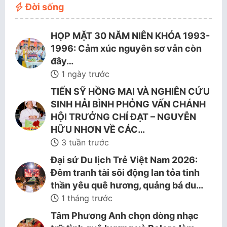
Đời sống
HỌP MẶT 30 NĂM NIÊN KHÓA 1993-
1996: Cảm xúc nguyên sơ vẫn còn
đây…
1 ngày trước
TIẾN SỸ HỒNG MAI VÀ NGHIÊN CỨU
SINH HẢI BÌNH PHỎNG VẤN CHÁNH
HỘI TRƯỞNG CHÍ ĐẠT – NGUYỄN
HỮU NHƠN VỀ CÁC…
3 tuần trước
Đại sứ Du lịch Trẻ Việt Nam 2026:
Đêm tranh tài sôi động lan tỏa tinh
thần yêu quê hương, quảng bá du…
1 tháng trước
Tâm Phương Anh chọn dòng nhạc