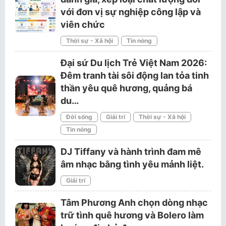
với đơn vị sự nghiệp công lập và
viên chức
Thời sự - Xã hội
Tin nóng
Đại sứ Du lịch Trẻ Việt Nam 2026:
Đêm tranh tài sôi động lan tỏa tinh
thần yêu quê hương, quảng bá
du…
Đời sống
Giải trí
Thời sự - Xã hội
Tin nóng
DJ Tiffany và hành trình đam mê
âm nhạc bằng tình yêu mảnh liệt.
Giải trí
Tâm Phương Anh chọn dòng nhạc
trữ tình quê hương và Bolero làm