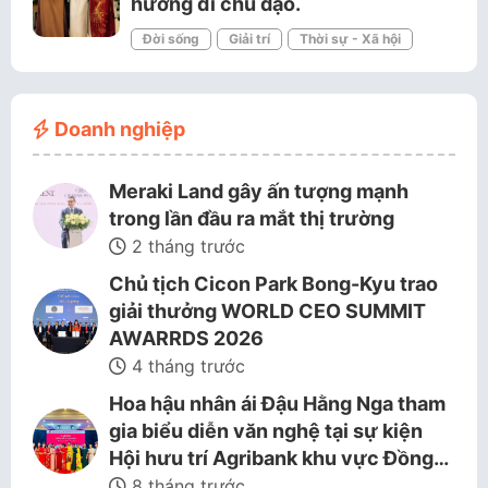
hướng đi chủ đạo.
Đời sống
Giải trí
Thời sự - Xã hội
Doanh nghiệp
Meraki Land gây ấn tượng mạnh
trong lần đầu ra mắt thị trường
2 tháng trước
Chủ tịch Cicon Park Bong-Kyu trao
giải thưởng WORLD CEO SUMMIT
AWARRDS 2026
4 tháng trước
Hoa hậu nhân ái Đậu Hằng Nga tham
gia biểu diễn văn nghệ tại sự kiện
Hội hưu trí Agribank khu vực Đồng…
8 tháng trước