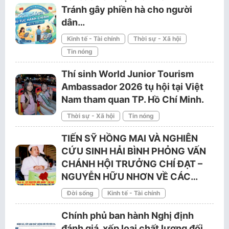
Tránh gây phiền hà cho người
dân…
Kinh tế - Tài chính
Thời sự - Xã hội
Tin nóng
Thí sinh World Junior Tourism
Ambassador 2026 tụ hội tại Việt
Nam tham quan TP. Hồ Chí Minh.
Thời sự - Xã hội
Tin nóng
TIẾN SỸ HỒNG MAI VÀ NGHIÊN
CỨU SINH HẢI BÌNH PHỎNG VẤN
CHÁNH HỘI TRƯỞNG CHÍ ĐẠT –
NGUYỄN HỮU NHƠN VỀ CÁC…
Đời sống
Kinh tế - Tài chính
Chính phủ ban hành Nghị định
đánh giá, xếp loại chất lượng đối