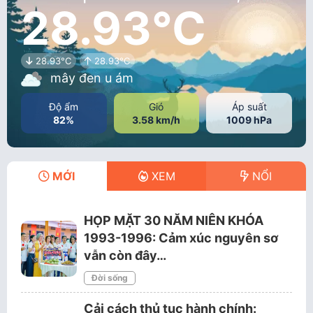
28.93°C
28.93°C
28.93°C
mây đen u ám
Độ ẩm
Gió
Áp suất
82%
3.58 km/h
1009 hPa
MỚI
XEM
NỔI
HỌP MẶT 30 NĂM NIÊN KHÓA
1993-1996: Cảm xúc nguyên sơ
vẫn còn đây…
Đời sống
Cải cách thủ tục hành chính: