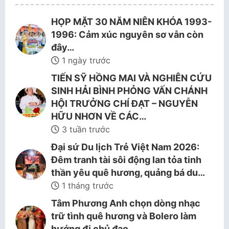
HỌP MẶT 30 NĂM NIÊN KHÓA 1993-
1996: Cảm xúc nguyên sơ vẫn còn
đây…
1 ngày trước
TIẾN SỸ HỒNG MAI VÀ NGHIÊN CỨU
SINH HẢI BÌNH PHỎNG VẤN CHÁNH
HỘI TRƯỞNG CHÍ ĐẠT – NGUYỄN
HỮU NHƠN VỀ CÁC…
3 tuần trước
Đại sứ Du lịch Trẻ Việt Nam 2026:
Đêm tranh tài sôi động lan tỏa tinh
thần yêu quê hương, quảng bá du…
1 tháng trước
Tâm Phương Anh chọn dòng nhạc
trữ tình quê hương và Bolero làm
hướng đi chủ đạo.