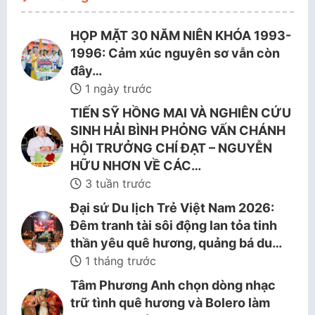
HỌP MẶT 30 NĂM NIÊN KHÓA 1993-
1996: Cảm xúc nguyên sơ vẫn còn
đây…
1 ngày trước
TIẾN SỸ HỒNG MAI VÀ NGHIÊN CỨU
SINH HẢI BÌNH PHỎNG VẤN CHÁNH
HỘI TRƯỞNG CHÍ ĐẠT – NGUYỄN
HỮU NHƠN VỀ CÁC…
3 tuần trước
Đại sứ Du lịch Trẻ Việt Nam 2026:
Đêm tranh tài sôi động lan tỏa tinh
thần yêu quê hương, quảng bá du…
1 tháng trước
Tâm Phương Anh chọn dòng nhạc
trữ tình quê hương và Bolero làm