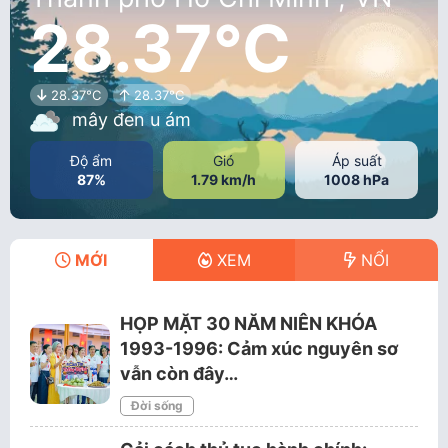
28.37°C
28.37°C
28.37°C
mây đen u ám
Độ ẩm
Gió
Áp suất
87%
1.79 km/h
1008 hPa
MỚI
XEM
NỔI
HỌP MẶT 30 NĂM NIÊN KHÓA
1993-1996: Cảm xúc nguyên sơ
vẫn còn đây…
Đời sống