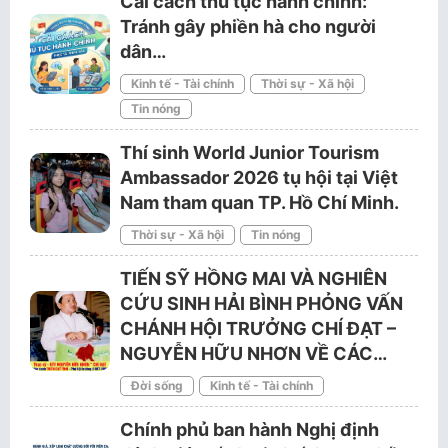
Cải cách thủ tục hành chính:
Tránh gây phiền hà cho người
dân…
Kinh tế - Tài chính
Thời sự - Xã hội
Tin nóng
Thí sinh World Junior Tourism
Ambassador 2026 tụ hội tại Việt
Nam tham quan TP. Hồ Chí Minh.
Thời sự - Xã hội
Tin nóng
TIẾN SỸ HỒNG MAI VÀ NGHIÊN
CỨU SINH HẢI BÌNH PHỎNG VẤN
CHÁNH HỘI TRƯỞNG CHÍ ĐẠT –
NGUYỄN HỮU NHƠN VỀ CÁC…
Đời sống
Kinh tế - Tài chính
Chính phủ ban hành Nghị định