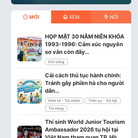
MỚI
XEM
NỔI
HỌP MẶT 30 NĂM NIÊN KHÓA
1993-1996: Cảm xúc nguyên
sơ vẫn còn đây…
Đời sống
Cải cách thủ tục hành chính:
Tránh gây phiền hà cho người
dân…
Kinh tế - Tài chính
Thời sự - Xã hội
Tin nóng
Thí sinh World Junior Tourism
Ambassador 2026 tụ hội tại
Việt Nam tham quan TP. Hồ