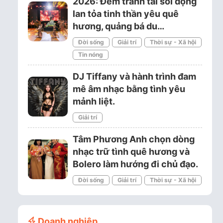
2026: Đêm tranh tài sôi động
lan tỏa tinh thần yêu quê
hương, quảng bá du…
Đời sống
Giải trí
Thời sự - Xã hội
Tin nóng
DJ Tiffany và hành trình đam
mê âm nhạc bằng tình yêu
mảnh liệt.
Giải trí
Tâm Phương Anh chọn dòng
nhạc trữ tình quê hương và
Bolero làm hướng đi chủ đạo.
Đời sống
Giải trí
Thời sự - Xã hội
Doanh nghiệp