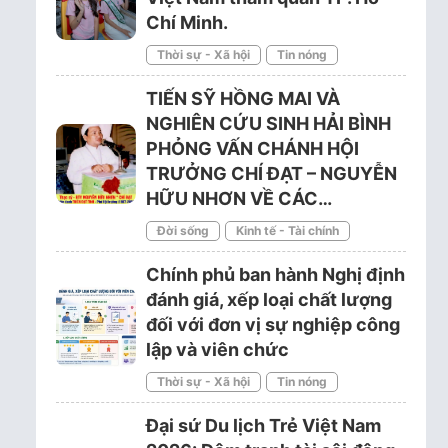
Chí Minh.
Thời sự - Xã hội
Tin nóng
TIẾN SỸ HỒNG MAI VÀ
NGHIÊN CỨU SINH HẢI BÌNH
PHỎNG VẤN CHÁNH HỘI
TRƯỞNG CHÍ ĐẠT – NGUYỄN
HỮU NHƠN VỀ CÁC…
Đời sống
Kinh tế - Tài chính
Chính phủ ban hành Nghị định
đánh giá, xếp loại chất lượng
đối với đơn vị sự nghiệp công
lập và viên chức
Thời sự - Xã hội
Tin nóng
Đại sứ Du lịch Trẻ Việt Nam