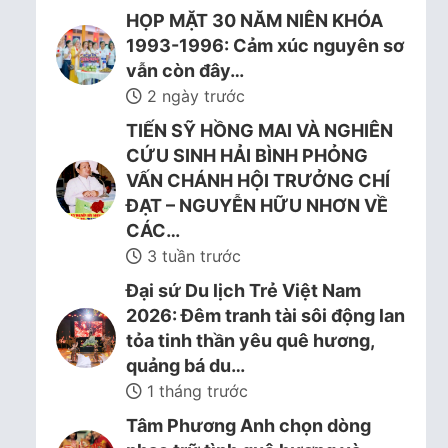
HỌP MẶT 30 NĂM NIÊN KHÓA
1993-1996: Cảm xúc nguyên sơ
vẫn còn đây…
2 ngày trước
TIẾN SỸ HỒNG MAI VÀ NGHIÊN
CỨU SINH HẢI BÌNH PHỎNG
VẤN CHÁNH HỘI TRƯỞNG CHÍ
ĐẠT – NGUYỄN HỮU NHƠN VỀ
CÁC…
3 tuần trước
Đại sứ Du lịch Trẻ Việt Nam
2026: Đêm tranh tài sôi động lan
tỏa tinh thần yêu quê hương,
quảng bá du…
1 tháng trước
Tâm Phương Anh chọn dòng