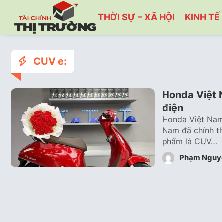
THỜI SỰ – XÃ HỘI
KINH TẾ 
CUV e:
Honda Việt 
điện
Honda Việt Nam 
Nam đã chính th
phẩm là CUV…
Phạm Nguy