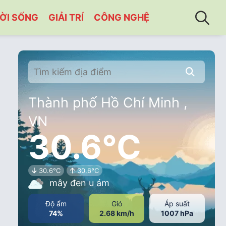
ỜI SỐNG
GIẢI TRÍ
CÔNG NGHỆ
Thành phố Hồ Chí Minh ,
VN
30.6°C
30.6°C
30.6°C
mây đen u ám
Độ ẩm
Gió
Áp suất
74%
2.68 km/h
1007 hPa