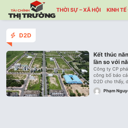
THỜI SỰ – XÃ HỘI
KINH TẾ 
D2D
Kết thúc nă
lần so với n
Công ty CP phát
công bố báo cáo
D2D cho thấy, 
Phạm Nguy