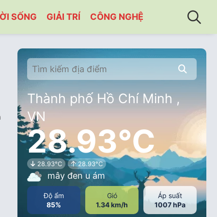
ỜI SỐNG
GIẢI TRÍ
CÔNG NGHỆ
Thành phố Hồ Chí Minh ,
VN
a
28.93°C
28.93°C
28.93°C
mây đen u ám
Độ ẩm
Gió
Áp suất
85%
1.34 km/h
1007 hPa