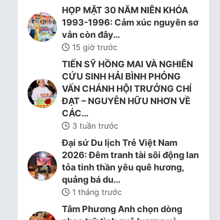
HỌP MẶT 30 NĂM NIÊN KHÓA
1993-1996: Cảm xúc nguyên sơ
vẫn còn đây…
15 giờ trước
TIẾN SỸ HỒNG MAI VÀ NGHIÊN
CỨU SINH HẢI BÌNH PHỎNG
VẤN CHÁNH HỘI TRƯỞNG CHÍ
ĐẠT – NGUYỄN HỮU NHƠN VỀ
CÁC…
3 tuần trước
Đại sứ Du lịch Trẻ Việt Nam
2026: Đêm tranh tài sôi động lan
tỏa tinh thần yêu quê hương,
quảng bá du…
1 tháng trước
Tâm Phương Anh chọn dòng