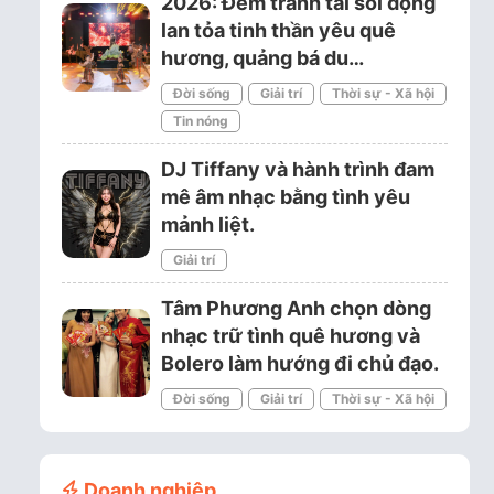
2026: Đêm tranh tài sôi động
lan tỏa tinh thần yêu quê
hương, quảng bá du…
Đời sống
Giải trí
Thời sự - Xã hội
Tin nóng
DJ Tiffany và hành trình đam
mê âm nhạc bằng tình yêu
mảnh liệt.
Giải trí
Tâm Phương Anh chọn dòng
nhạc trữ tình quê hương và
Bolero làm hướng đi chủ đạo.
Đời sống
Giải trí
Thời sự - Xã hội
Doanh nghiệp