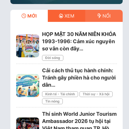
MỚI
XEM
NỔI
HỌP MẶT 30 NĂM NIÊN KHÓA
1993-1996: Cảm xúc nguyên
sơ vẫn còn đây…
Đời sống
Cải cách thủ tục hành chính:
Tránh gây phiền hà cho người
dân…
Kinh tế - Tài chính
Thời sự - Xã hội
Tin nóng
Thí sinh World Junior Tourism
Ambassador 2026 tụ hội tại
Việt Nam tham quan TP. Hồ