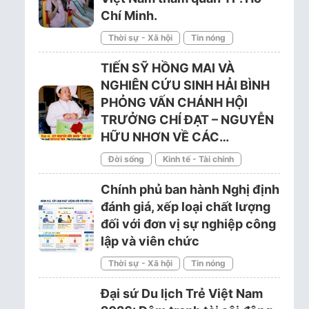
Chí Minh.
Thời sự - Xã hội
Tin nóng
TIẾN SỸ HỒNG MAI VÀ
NGHIÊN CỨU SINH HẢI BÌNH
PHỎNG VẤN CHÁNH HỘI
TRƯỞNG CHÍ ĐẠT – NGUYỄN
HỮU NHƠN VỀ CÁC…
Đời sống
Kinh tế - Tài chính
Chính phủ ban hành Nghị định
đánh giá, xếp loại chất lượng
đối với đơn vị sự nghiệp công
lập và viên chức
Thời sự - Xã hội
Tin nóng
Đại sứ Du lịch Trẻ Việt Nam