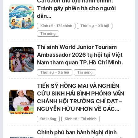
Cải cách thủ tục hành chính:
Tránh gây phiền hà cho người
dân…
Kinh tế - Tài chính
Thời sự - Xã hội
Tin nóng
Thí sinh World Junior Tourism
Ambassador 2026 tụ hội tại Việt
Nam tham quan TP. Hồ Chí Minh.
Thời sự - Xã hội
Tin nóng
TIẾN SỸ HỒNG MAI VÀ NGHIÊN
CỨU SINH HẢI BÌNH PHỎNG VẤN
CHÁNH HỘI TRƯỞNG CHÍ ĐẠT –
NGUYỄN HỮU NHƠN VỀ CÁC…
Đời sống
Kinh tế - Tài chính
Chính phủ ban hành Nghị định