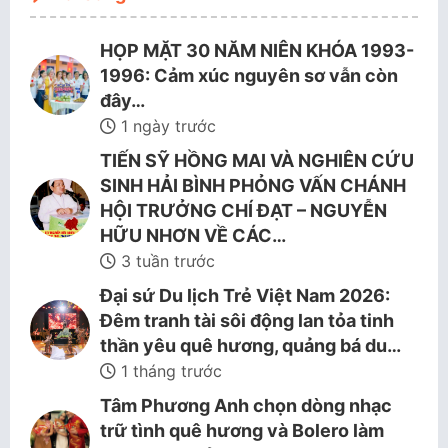
HỌP MẶT 30 NĂM NIÊN KHÓA 1993-
1996: Cảm xúc nguyên sơ vẫn còn
đây…
1 ngày trước
TIẾN SỸ HỒNG MAI VÀ NGHIÊN CỨU
SINH HẢI BÌNH PHỎNG VẤN CHÁNH
HỘI TRƯỞNG CHÍ ĐẠT – NGUYỄN
HỮU NHƠN VỀ CÁC…
3 tuần trước
Đại sứ Du lịch Trẻ Việt Nam 2026:
Đêm tranh tài sôi động lan tỏa tinh
thần yêu quê hương, quảng bá du…
1 tháng trước
Tâm Phương Anh chọn dòng nhạc
trữ tình quê hương và Bolero làm