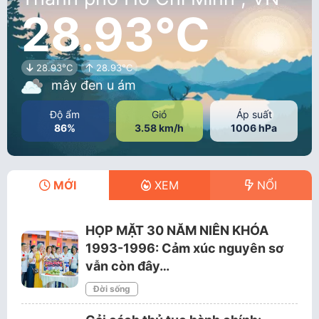
28.93°C
28.93°C
28.93°C
mây đen u ám
Độ ẩm
Gió
Áp suất
86%
3.58 km/h
1006 hPa
MỚI
XEM
NỔI
HỌP MẶT 30 NĂM NIÊN KHÓA
1993-1996: Cảm xúc nguyên sơ
vẫn còn đây…
Đời sống