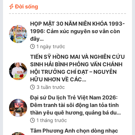
Đời sống
HỌP MẶT 30 NĂM NIÊN KHÓA 1993-
1996: Cảm xúc nguyên sơ vẫn còn
đây…
1 ngày trước
TIẾN SỸ HỒNG MAI VÀ NGHIÊN CỨU
SINH HẢI BÌNH PHỎNG VẤN CHÁNH
HỘI TRƯỞNG CHÍ ĐẠT – NGUYỄN
HỮU NHƠN VỀ CÁC…
3 tuần trước
Đại sứ Du lịch Trẻ Việt Nam 2026:
Đêm tranh tài sôi động lan tỏa tinh
thần yêu quê hương, quảng bá du…
1 tháng trước
Tâm Phương Anh chọn dòng nhạc