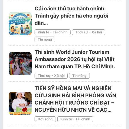
Cải cách thủ tục hành chính:
Tránh gây phiền hà cho người
dân…
Kinh tế - Tài chính
Thời sự - Xã hội
Tin nóng
Thí sinh World Junior Tourism
Ambassador 2026 tụ hội tại Việt
Nam tham quan TP. Hồ Chí Minh.
Thời sự - Xã hội
Tin nóng
TIẾN SỸ HỒNG MAI VÀ NGHIÊN
CỨU SINH HẢI BÌNH PHỎNG VẤN
CHÁNH HỘI TRƯỞNG CHÍ ĐẠT –
NGUYỄN HỮU NHƠN VỀ CÁC…
Đời sống
Kinh tế - Tài chính