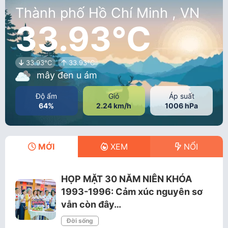
Thành phố Hồ Chí Minh , VN
33.93°C
33.93°C
33.93°C
mây đen u ám
Độ ẩm
Gió
Áp suất
64%
2.24 km/h
1006 hPa
MỚI
XEM
NỔI
HỌP MẶT 30 NĂM NIÊN KHÓA
1993-1996: Cảm xúc nguyên sơ
vẫn còn đây…
Đời sống