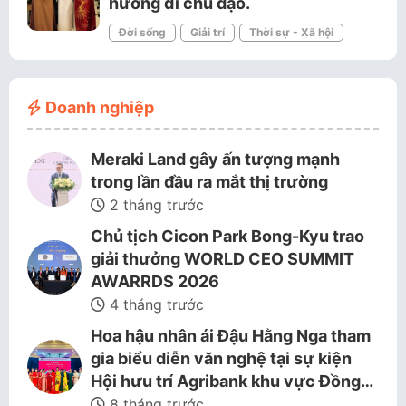
hướng đi chủ đạo.
Đời sống
Giải trí
Thời sự - Xã hội
Doanh nghiệp
Meraki Land gây ấn tượng mạnh
trong lần đầu ra mắt thị trường
2 tháng trước
Chủ tịch Cicon Park Bong-Kyu trao
giải thưởng WORLD CEO SUMMIT
AWARRDS 2026
4 tháng trước
Hoa hậu nhân ái Đậu Hằng Nga tham
gia biểu diễn văn nghệ tại sự kiện
Hội hưu trí Agribank khu vực Đồng…
8 tháng trước