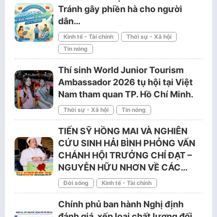
Tránh gây phiền hà cho người
dân…
Kinh tế - Tài chính
Thời sự - Xã hội
Tin nóng
Thí sinh World Junior Tourism
Ambassador 2026 tụ hội tại Việt
Nam tham quan TP. Hồ Chí Minh.
Thời sự - Xã hội
Tin nóng
TIẾN SỸ HỒNG MAI VÀ NGHIÊN
CỨU SINH HẢI BÌNH PHỎNG VẤN
CHÁNH HỘI TRƯỞNG CHÍ ĐẠT –
NGUYỄN HỮU NHƠN VỀ CÁC…
Đời sống
Kinh tế - Tài chính
Chính phủ ban hành Nghị định
đánh giá, xếp loại chất lượng đối