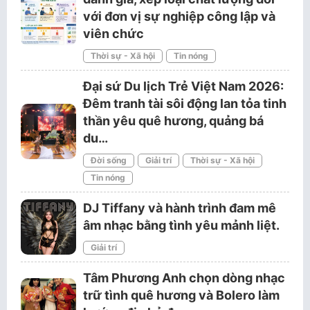
với đơn vị sự nghiệp công lập và
viên chức
Thời sự - Xã hội
Tin nóng
Đại sứ Du lịch Trẻ Việt Nam 2026:
Đêm tranh tài sôi động lan tỏa tinh
thần yêu quê hương, quảng bá
du…
Đời sống
Giải trí
Thời sự - Xã hội
Tin nóng
DJ Tiffany và hành trình đam mê
âm nhạc bằng tình yêu mảnh liệt.
Giải trí
Tâm Phương Anh chọn dòng nhạc
trữ tình quê hương và Bolero làm