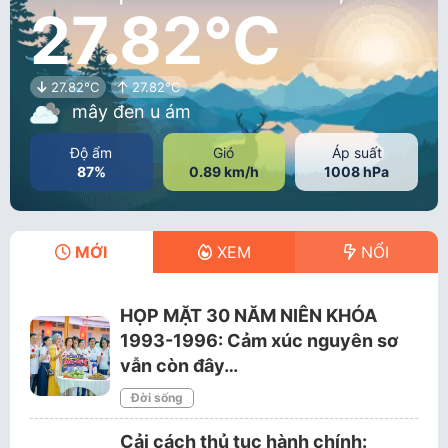
27.82°C
27.82°C
27.82°C
mây đen u ám
Độ ẩm
Gió
Áp suất
87%
0.89 km/h
1008 hPa
MỚI
XEM
NỔI
HỌP MẶT 30 NĂM NIÊN KHÓA
1993-1996: Cảm xúc nguyên sơ
vẫn còn đây…
Đời sống
Cải cách thủ tục hành chính: