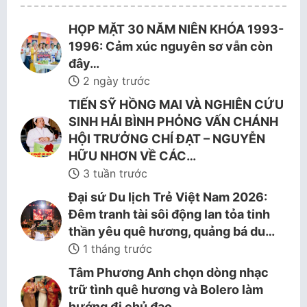
HỌP MẶT 30 NĂM NIÊN KHÓA 1993-
1996: Cảm xúc nguyên sơ vẫn còn
đây…
2 ngày trước
TIẾN SỸ HỒNG MAI VÀ NGHIÊN CỨU
SINH HẢI BÌNH PHỎNG VẤN CHÁNH
HỘI TRƯỞNG CHÍ ĐẠT – NGUYỄN
HỮU NHƠN VỀ CÁC…
3 tuần trước
Đại sứ Du lịch Trẻ Việt Nam 2026:
Đêm tranh tài sôi động lan tỏa tinh
thần yêu quê hương, quảng bá du…
1 tháng trước
Tâm Phương Anh chọn dòng nhạc
trữ tình quê hương và Bolero làm
hướng đi chủ đạo.