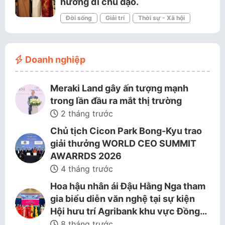
hướng đi chủ đạo.
Đời sống
Giải trí
Thời sự - Xã hội
Doanh nghiệp
Meraki Land gây ấn tượng mạnh
trong lần đầu ra mắt thị trường
2 tháng trước
Chủ tịch Cicon Park Bong-Kyu trao
giải thưởng WORLD CEO SUMMIT
AWARRDS 2026
4 tháng trước
Hoa hậu nhân ái Đậu Hằng Nga tham
gia biểu diễn văn nghệ tại sự kiện
Hội hưu trí Agribank khu vực Đồng…
8 tháng trước