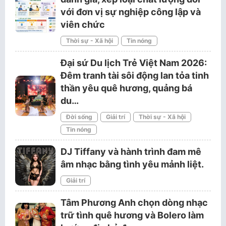
với đơn vị sự nghiệp công lập và
viên chức
Thời sự - Xã hội
Tin nóng
Đại sứ Du lịch Trẻ Việt Nam 2026:
Đêm tranh tài sôi động lan tỏa tinh
thần yêu quê hương, quảng bá
du…
Đời sống
Giải trí
Thời sự - Xã hội
Tin nóng
DJ Tiffany và hành trình đam mê
âm nhạc bằng tình yêu mảnh liệt.
Giải trí
Tâm Phương Anh chọn dòng nhạc
trữ tình quê hương và Bolero làm