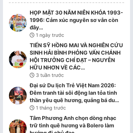
HỌP MẶT 30 NĂM NIÊN KHÓA 1993-
1996: Cảm xúc nguyên sơ vẫn còn
đây…
1 ngày trước
TIẾN SỸ HỒNG MAI VÀ NGHIÊN CỨU
SINH HẢI BÌNH PHỎNG VẤN CHÁNH
HỘI TRƯỞNG CHÍ ĐẠT – NGUYỄN
HỮU NHƠN VỀ CÁC…
3 tuần trước
Đại sứ Du lịch Trẻ Việt Nam 2026:
Đêm tranh tài sôi động lan tỏa tinh
thần yêu quê hương, quảng bá du…
1 tháng trước
Tâm Phương Anh chọn dòng nhạc
trữ tình quê hương và Bolero làm
hướng đi chủ đạo.