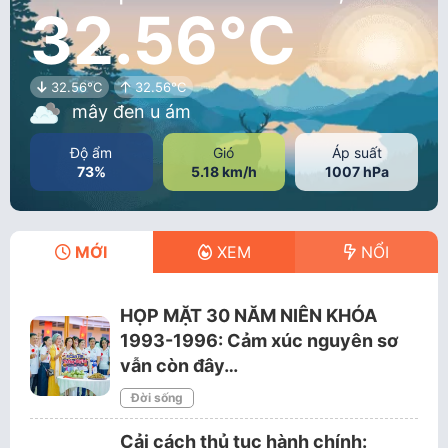
32.56°C
32.56°C
32.56°C
mây đen u ám
Độ ẩm
Gió
Áp suất
73%
5.18 km/h
1007 hPa
MỚI
XEM
NỔI
HỌP MẶT 30 NĂM NIÊN KHÓA
1993-1996: Cảm xúc nguyên sơ
vẫn còn đây…
Đời sống
Cải cách thủ tục hành chính: