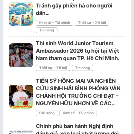
Tránh gây phiền hà cho người
dân…
Kinh tế - Tài chính
Thời sự - Xã hội
Tin nóng
Thí sinh World Junior Tourism
Ambassador 2026 tụ hội tại Việt
Nam tham quan TP. Hồ Chí Minh.
Thời sự - Xã hội
Tin nóng
TIẾN SỸ HỒNG MAI VÀ NGHIÊN
CỨU SINH HẢI BÌNH PHỎNG VẤN
CHÁNH HỘI TRƯỞNG CHÍ ĐẠT –
NGUYỄN HỮU NHƠN VỀ CÁC…
Đời sống
Kinh tế - Tài chính
Chính phủ ban hành Nghị định
đánh giá, xếp loại chất lượng đối