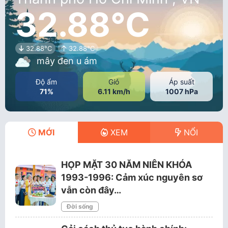
32.88°C
32.88°C
32.88°C
mây đen u ám
Độ ẩm
Gió
Áp suất
71%
6.11 km/h
1007 hPa
MỚI
XEM
NỔI
HỌP MẶT 30 NĂM NIÊN KHÓA
1993-1996: Cảm xúc nguyên sơ
vẫn còn đây…
Đời sống