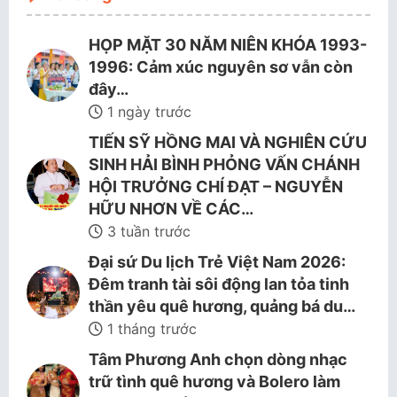
HỌP MẶT 30 NĂM NIÊN KHÓA 1993-
1996: Cảm xúc nguyên sơ vẫn còn
đây…
1 ngày trước
TIẾN SỸ HỒNG MAI VÀ NGHIÊN CỨU
SINH HẢI BÌNH PHỎNG VẤN CHÁNH
HỘI TRƯỞNG CHÍ ĐẠT – NGUYỄN
HỮU NHƠN VỀ CÁC…
3 tuần trước
Đại sứ Du lịch Trẻ Việt Nam 2026:
Đêm tranh tài sôi động lan tỏa tinh
thần yêu quê hương, quảng bá du…
1 tháng trước
Tâm Phương Anh chọn dòng nhạc
trữ tình quê hương và Bolero làm