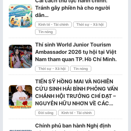
Cải cách thủ tục hành chính:
Tránh gây phiền hà cho người
dân…
Kinh tế - Tài chính
Thời sự - Xã hội
Tin nóng
Thí sinh World Junior Tourism
Ambassador 2026 tụ hội tại Việt
Nam tham quan TP. Hồ Chí Minh.
Thời sự - Xã hội
Tin nóng
TIẾN SỸ HỒNG MAI VÀ NGHIÊN
CỨU SINH HẢI BÌNH PHỎNG VẤN
CHÁNH HỘI TRƯỞNG CHÍ ĐẠT –
NGUYỄN HỮU NHƠN VỀ CÁC…
Đời sống
Kinh tế - Tài chính
Chính phủ ban hành Nghị định