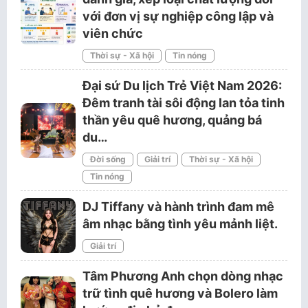
với đơn vị sự nghiệp công lập và
viên chức
Thời sự - Xã hội
Tin nóng
Đại sứ Du lịch Trẻ Việt Nam 2026:
Đêm tranh tài sôi động lan tỏa tinh
thần yêu quê hương, quảng bá
du…
Đời sống
Giải trí
Thời sự - Xã hội
Tin nóng
DJ Tiffany và hành trình đam mê
âm nhạc bằng tình yêu mảnh liệt.
Giải trí
Tâm Phương Anh chọn dòng nhạc
trữ tình quê hương và Bolero làm