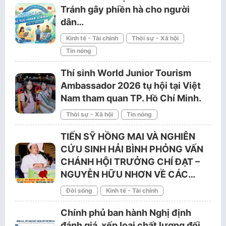
Tránh gây phiền hà cho người
dân…
Kinh tế - Tài chính
Thời sự - Xã hội
Tin nóng
Thí sinh World Junior Tourism
Ambassador 2026 tụ hội tại Việt
Nam tham quan TP. Hồ Chí Minh.
Thời sự - Xã hội
Tin nóng
TIẾN SỸ HỒNG MAI VÀ NGHIÊN
CỨU SINH HẢI BÌNH PHỎNG VẤN
CHÁNH HỘI TRƯỞNG CHÍ ĐẠT –
NGUYỄN HỮU NHƠN VỀ CÁC…
Đời sống
Kinh tế - Tài chính
Chính phủ ban hành Nghị định
đánh giá, xếp loại chất lượng đối