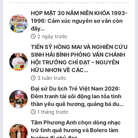
HỌP MẶT 30 NĂM NIÊN KHÓA 1993-
1996: Cảm xúc nguyên sơ vẫn còn
đây…
2 ngày trước
TIẾN SỸ HỒNG MAI VÀ NGHIÊN CỨU
SINH HẢI BÌNH PHỎNG VẤN CHÁNH
HỘI TRƯỞNG CHÍ ĐẠT – NGUYỄN
HỮU NHƠN VỀ CÁC…
3 tuần trước
Đại sứ Du lịch Trẻ Việt Nam 2026:
Đêm tranh tài sôi động lan tỏa tinh
thần yêu quê hương, quảng bá du…
1 tháng trước
Tâm Phương Anh chọn dòng nhạc
trữ tình quê hương và Bolero làm
hướng đi chủ đạo.