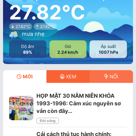
27.82°C
27.82°C
27.82°C
mưa nhẹ
Độ ẩm
Gió
Áp suất
89%
2.24 km/h
1007 hPa
MỚI
XEM
NỔI
HỌP MẶT 30 NĂM NIÊN KHÓA
1993-1996: Cảm xúc nguyên sơ
vẫn còn đây…
Đời sống
Cải cách thủ tục hành chính: