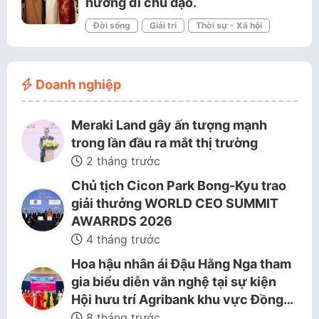
hướng đi chủ đạo.
Đời sống
Giải trí
Thời sự - Xã hội
Doanh nghiệp
Meraki Land gây ấn tượng mạnh
trong lần đầu ra mắt thị trường
2 tháng trước
Chủ tịch Cicon Park Bong-Kyu trao
giải thưởng WORLD CEO SUMMIT
AWARRDS 2026
4 tháng trước
Hoa hậu nhân ái Đậu Hằng Nga tham
gia biểu diễn văn nghệ tại sự kiện
Hội hưu trí Agribank khu vực Đồng…
8 tháng trước