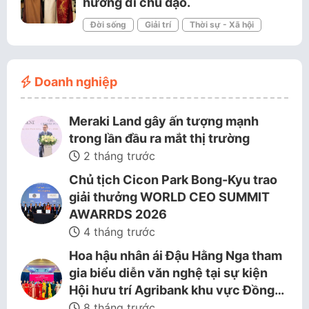
hướng đi chủ đạo.
Đời sống
Giải trí
Thời sự - Xã hội
Doanh nghiệp
Meraki Land gây ấn tượng mạnh
trong lần đầu ra mắt thị trường
2 tháng trước
Chủ tịch Cicon Park Bong-Kyu trao
giải thưởng WORLD CEO SUMMIT
AWARRDS 2026
4 tháng trước
Hoa hậu nhân ái Đậu Hằng Nga tham
gia biểu diễn văn nghệ tại sự kiện
Hội hưu trí Agribank khu vực Đồng…
8 tháng trước