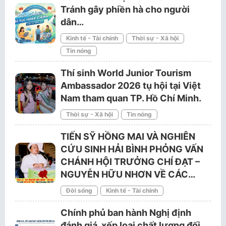
Tránh gây phiền hà cho người
dân…
Kinh tế - Tài chính
Thời sự - Xã hội
Tin nóng
Thí sinh World Junior Tourism
Ambassador 2026 tụ hội tại Việt
Nam tham quan TP. Hồ Chí Minh.
Thời sự - Xã hội
Tin nóng
TIẾN SỸ HỒNG MAI VÀ NGHIÊN
CỨU SINH HẢI BÌNH PHỎNG VẤN
CHÁNH HỘI TRƯỞNG CHÍ ĐẠT –
NGUYỄN HỮU NHƠN VỀ CÁC…
Đời sống
Kinh tế - Tài chính
Chính phủ ban hành Nghị định
đánh giá, xếp loại chất lượng đối