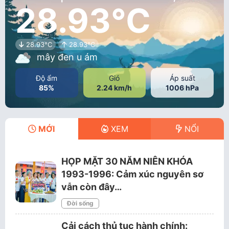
28.93°C
28.93°C
28.93°C
mây đen u ám
Độ ẩm
Gió
Áp suất
85%
2.24 km/h
1006 hPa
MỚI
XEM
NỔI
HỌP MẶT 30 NĂM NIÊN KHÓA
1993-1996: Cảm xúc nguyên sơ
vẫn còn đây…
Đời sống
Cải cách thủ tục hành chính: