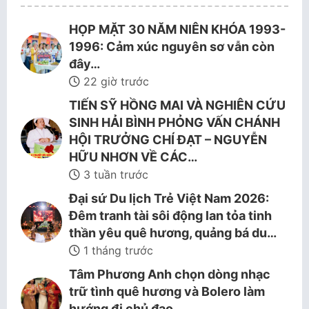
HỌP MẶT 30 NĂM NIÊN KHÓA 1993-
1996: Cảm xúc nguyên sơ vẫn còn
đây…
22 giờ trước
TIẾN SỸ HỒNG MAI VÀ NGHIÊN CỨU
SINH HẢI BÌNH PHỎNG VẤN CHÁNH
HỘI TRƯỞNG CHÍ ĐẠT – NGUYỄN
HỮU NHƠN VỀ CÁC…
3 tuần trước
Đại sứ Du lịch Trẻ Việt Nam 2026:
Đêm tranh tài sôi động lan tỏa tinh
thần yêu quê hương, quảng bá du…
1 tháng trước
Tâm Phương Anh chọn dòng nhạc
trữ tình quê hương và Bolero làm
hướng đi chủ đạo.