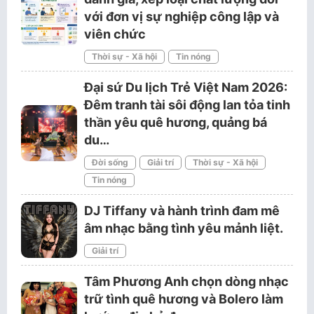
với đơn vị sự nghiệp công lập và
viên chức
Thời sự - Xã hội
Tin nóng
Đại sứ Du lịch Trẻ Việt Nam 2026:
Đêm tranh tài sôi động lan tỏa tinh
thần yêu quê hương, quảng bá
du…
Đời sống
Giải trí
Thời sự - Xã hội
Tin nóng
DJ Tiffany và hành trình đam mê
âm nhạc bằng tình yêu mảnh liệt.
Giải trí
Tâm Phương Anh chọn dòng nhạc
trữ tình quê hương và Bolero làm