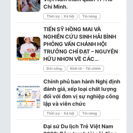
Chí Minh.
Thời sự - Xã hội
Tin nóng
TIẾN SỸ HỒNG MAI VÀ
NGHIÊN CỨU SINH HẢI BÌNH
PHỎNG VẤN CHÁNH HỘI
TRƯỞNG CHÍ ĐẠT – NGUYỄN
HỮU NHƠN VỀ CÁC…
Đời sống
Kinh tế - Tài chính
Chính phủ ban hành Nghị định
đánh giá, xếp loại chất lượng
đối với đơn vị sự nghiệp công
lập và viên chức
Thời sự - Xã hội
Tin nóng
Đại sứ Du lịch Trẻ Việt Nam