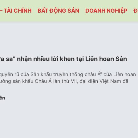
– TÀI CHÍNH
BẤT ĐỘNG SẢN
DOANH NGHIỆP
Đ
 sa” nhận nhiều lời khen tại Liên hoan Sân
 quyến rũ của Sân khấu truyền thống châu Á” của Liên hoan
ường sân khấu Châu Á làn thứ VII, đại diện Việt Nam đã
ễn