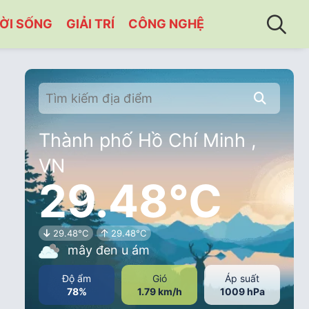
ỜI SỐNG
GIẢI TRÍ
CÔNG NGHỆ
Thành phố Hồ Chí Minh ,
VN
29.48°C
29.48°C
29.48°C
mây đen u ám
Độ ẩm
Gió
Áp suất
78%
1.79 km/h
1009 hPa