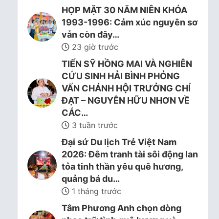
HỌP MẶT 30 NĂM NIÊN KHÓA
1993-1996: Cảm xúc nguyên sơ
vẫn còn đây…
23 giờ trước
TIẾN SỸ HỒNG MAI VÀ NGHIÊN
CỨU SINH HẢI BÌNH PHỎNG
VẤN CHÁNH HỘI TRƯỞNG CHÍ
ĐẠT – NGUYỄN HỮU NHƠN VỀ
CÁC…
3 tuần trước
Đại sứ Du lịch Trẻ Việt Nam
2026: Đêm tranh tài sôi động lan
tỏa tinh thần yêu quê hương,
quảng bá du…
1 tháng trước
Tâm Phương Anh chọn dòng