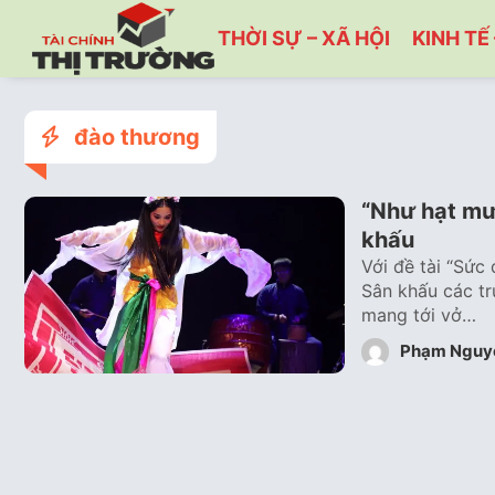
THỜI SỰ – XÃ HỘI
KINH TẾ 
đào thương
“Như hạt mưa
khấu
Với đề tài “Sức
Sân khấu các tr
mang tới vở…
Phạm Nguy