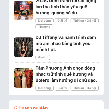
2026: Đêm tranh tài sôi động
lan tỏa tinh thần yêu quê
hương, quảng bá du…
Đời sống
Giải trí
Thời sự - Xã hội
Tin nóng
DJ Tiffany và hành trình đam
mê âm nhạc bằng tình yêu
mảnh liệt.
Giải trí
Tâm Phương Anh chọn dòng
nhạc trữ tình quê hương và
Bolero làm hướng đi chủ đạo.
Đời sống
Giải trí
Thời sự - Xã hội
Doanh nghiệp