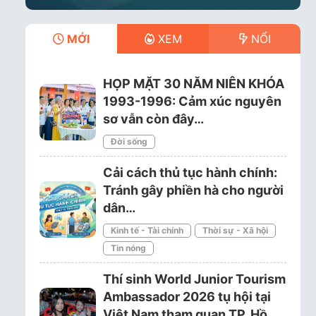
MỚI
XEM
NỔI
HỌP MẶT 30 NĂM NIÊN KHÓA
1993-1996: Cảm xúc nguyên
sơ vẫn còn đây…
Đời sống
Cải cách thủ tục hành chính:
Tránh gây phiền hà cho người
dân…
Kinh tế - Tài chính
Thời sự - Xã hội
Tin nóng
Thí sinh World Junior Tourism
Ambassador 2026 tụ hội tại
Việt Nam tham quan TP. Hồ