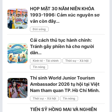
HỌP MẶT 30 NĂM NIÊN KHÓA
1993-1996: Cảm xúc nguyên sơ
vẫn còn đây…
Đời sống
Cải cách thủ tục hành chính:
Tránh gây phiền hà cho người
dân…
Kinh tế - Tài chính
Thời sự - Xã hội
Tin nóng
Thí sinh World Junior Tourism
Ambassador 2026 tụ hội tại Việt
Nam tham quan TP. Hồ Chí Minh.
Thời sự - Xã hội
Tin nóng
TIẾN SỸ HỒNG MAI VÀ NGHIÊN