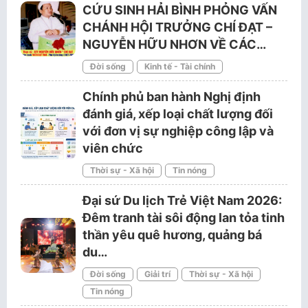
CỨU SINH HẢI BÌNH PHỎNG VẤN
CHÁNH HỘI TRƯỞNG CHÍ ĐẠT –
NGUYỄN HỮU NHƠN VỀ CÁC…
Đời sống
Kinh tế - Tài chính
Chính phủ ban hành Nghị định
đánh giá, xếp loại chất lượng đối
với đơn vị sự nghiệp công lập và
viên chức
Thời sự - Xã hội
Tin nóng
Đại sứ Du lịch Trẻ Việt Nam 2026:
Đêm tranh tài sôi động lan tỏa tinh
thần yêu quê hương, quảng bá
du…
Đời sống
Giải trí
Thời sự - Xã hội
Tin nóng