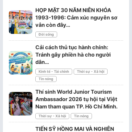
HỌP MẶT 30 NĂM NIÊN KHÓA
1993-1996: Cảm xúc nguyên sơ
vẫn còn đây…
Đời sống
Cải cách thủ tục hành chính:
Tránh gây phiền hà cho người
dân…
Kinh tế - Tài chính
Thời sự - Xã hội
Tin nóng
Thí sinh World Junior Tourism
Ambassador 2026 tụ hội tại Việt
Nam tham quan TP. Hồ Chí Minh.
Thời sự - Xã hội
Tin nóng
TIẾN SỸ HỒNG MAI VÀ NGHIÊN