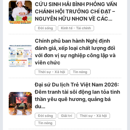
CỨU SINH HẢI BÌNH PHỎNG VẤN
CHÁNH HỘI TRƯỞNG CHÍ ĐẠT –
NGUYỄN HỮU NHƠN VỀ CÁC…
Đời sống
Kinh tế - Tài chính
Chính phủ ban hành Nghị định
đánh giá, xếp loại chất lượng đối
với đơn vị sự nghiệp công lập và
viên chức
Thời sự - Xã hội
Tin nóng
Đại sứ Du lịch Trẻ Việt Nam 2026:
Đêm tranh tài sôi động lan tỏa tinh
thần yêu quê hương, quảng bá
du…
Đời sống
Giải trí
Thời sự - Xã hội
Tin nóng