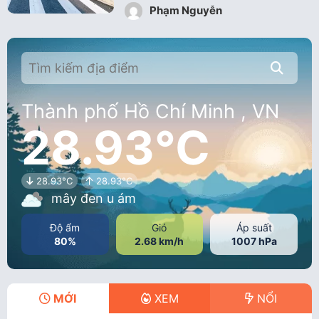
Phạm Nguyễn
Thành phố Hồ Chí Minh , VN
28.93°C
28.93°C
28.93°C
mây đen u ám
Độ ẩm
Gió
Áp suất
80%
2.68 km/h
1007 hPa
MỚI
XEM
NỔI