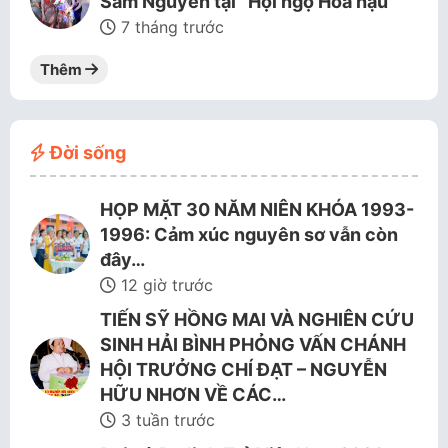
Sam Nguyễn tại “Hội ngộ Hoa hậu”
7 tháng trước
Thêm
Đời sống
HỌP MẶT 30 NĂM NIÊN KHÓA 1993-
1996: Cảm xúc nguyên sơ vẫn còn
đây…
12 giờ trước
TIẾN SỸ HỒNG MAI VÀ NGHIÊN CỨU
SINH HẢI BÌNH PHỎNG VẤN CHÁNH
HỘI TRƯỞNG CHÍ ĐẠT – NGUYỄN
HỮU NHƠN VỀ CÁC…
3 tuần trước