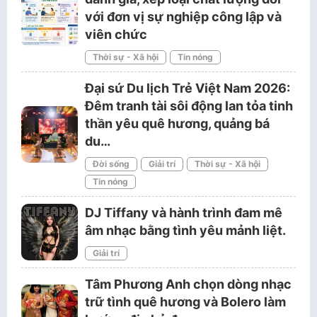
với đơn vị sự nghiệp công lập và
viên chức
Thời sự - Xã hội
Tin nóng
Đại sứ Du lịch Trẻ Việt Nam 2026:
Đêm tranh tài sôi động lan tỏa tinh
thần yêu quê hương, quảng bá
du…
Đời sống
Giải trí
Thời sự - Xã hội
Tin nóng
DJ Tiffany và hành trình đam mê
âm nhạc bằng tình yêu mảnh liệt.
Giải trí
Tâm Phương Anh chọn dòng nhạc
trữ tình quê hương và Bolero làm