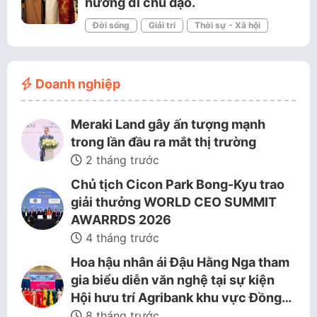
hướng đi chủ đạo.
Đời sống
Giải trí
Thời sự - Xã hội
Doanh nghiệp
Meraki Land gây ấn tượng mạnh
trong lần đầu ra mắt thị trường
2 tháng trước
Chủ tịch Cicon Park Bong-Kyu trao
giải thưởng WORLD CEO SUMMIT
AWARRDS 2026
4 tháng trước
Hoa hậu nhân ái Đậu Hằng Nga tham
gia biểu diễn văn nghệ tại sự kiện
Hội hưu trí Agribank khu vực Đồng…
8 tháng trước