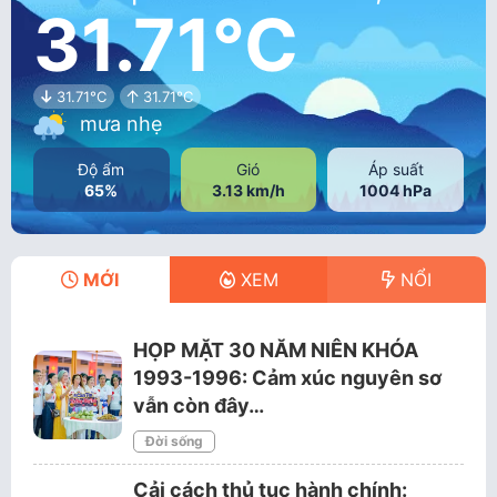
31.71°C
31.71°C
31.71°C
mưa nhẹ
Độ ẩm
Gió
Áp suất
65%
3.13 km/h
1004 hPa
MỚI
XEM
NỔI
HỌP MẶT 30 NĂM NIÊN KHÓA
1993-1996: Cảm xúc nguyên sơ
vẫn còn đây…
Đời sống
Cải cách thủ tục hành chính: