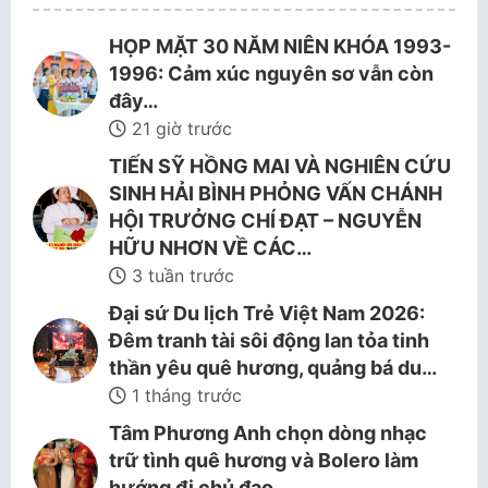
HỌP MẶT 30 NĂM NIÊN KHÓA 1993-
1996: Cảm xúc nguyên sơ vẫn còn
đây…
21 giờ trước
TIẾN SỸ HỒNG MAI VÀ NGHIÊN CỨU
SINH HẢI BÌNH PHỎNG VẤN CHÁNH
HỘI TRƯỞNG CHÍ ĐẠT – NGUYỄN
HỮU NHƠN VỀ CÁC…
3 tuần trước
Đại sứ Du lịch Trẻ Việt Nam 2026:
Đêm tranh tài sôi động lan tỏa tinh
thần yêu quê hương, quảng bá du…
1 tháng trước
Tâm Phương Anh chọn dòng nhạc
trữ tình quê hương và Bolero làm
hướng đi chủ đạo.