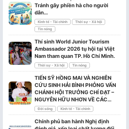
Tránh gây phiền hà cho người
dân…
Kinh tế - Tài chính
Thời sự - Xã hội
Tin nóng
Thí sinh World Junior Tourism
Ambassador 2026 tụ hội tại Việt
Nam tham quan TP. Hồ Chí Minh.
Thời sự - Xã hội
Tin nóng
TIẾN SỸ HỒNG MAI VÀ NGHIÊN
CỨU SINH HẢI BÌNH PHỎNG VẤN
CHÁNH HỘI TRƯỞNG CHÍ ĐẠT –
NGUYỄN HỮU NHƠN VỀ CÁC…
Đời sống
Kinh tế - Tài chính
Chính phủ ban hành Nghị định
đánh giá, xếp loại chất lượng đối