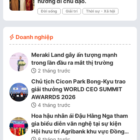
hướng đi chủ đạo.
Đời sống
Giải trí
Thời sự - Xã hội
Doanh nghiệp
Meraki Land gây ấn tượng mạnh
trong lần đầu ra mắt thị trường
2 tháng trước
Chủ tịch Cicon Park Bong-Kyu trao
giải thưởng WORLD CEO SUMMIT
AWARRDS 2026
4 tháng trước
Hoa hậu nhân ái Đậu Hằng Nga tham
gia biểu diễn văn nghệ tại sự kiện
Hội hưu trí Agribank khu vực Đồng…
8 tháng trước