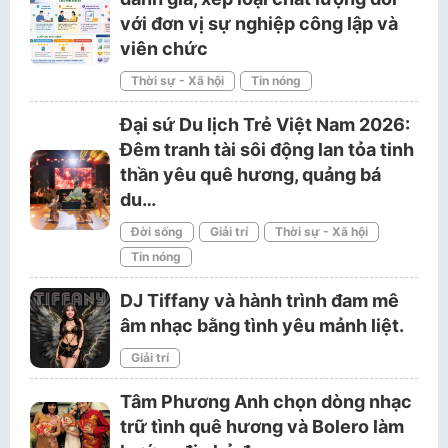
với đơn vị sự nghiệp công lập và
viên chức
Thời sự - Xã hội
Tin nóng
Đại sứ Du lịch Trẻ Việt Nam 2026:
Đêm tranh tài sôi động lan tỏa tinh
thần yêu quê hương, quảng bá
du…
Đời sống
Giải trí
Thời sự - Xã hội
Tin nóng
DJ Tiffany và hành trình đam mê
âm nhạc bằng tình yêu mảnh liệt.
Giải trí
Tâm Phương Anh chọn dòng nhạc
trữ tình quê hương và Bolero làm