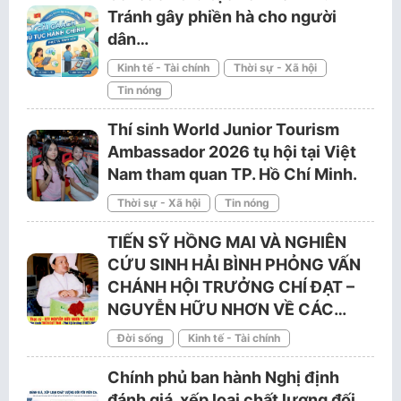
Tránh gây phiền hà cho người
dân…
Kinh tế - Tài chính
Thời sự - Xã hội
Tin nóng
Thí sinh World Junior Tourism
Ambassador 2026 tụ hội tại Việt
Nam tham quan TP. Hồ Chí Minh.
Thời sự - Xã hội
Tin nóng
TIẾN SỸ HỒNG MAI VÀ NGHIÊN
CỨU SINH HẢI BÌNH PHỎNG VẤN
CHÁNH HỘI TRƯỞNG CHÍ ĐẠT –
NGUYỄN HỮU NHƠN VỀ CÁC…
Đời sống
Kinh tế - Tài chính
Chính phủ ban hành Nghị định
đánh giá, xếp loại chất lượng đối