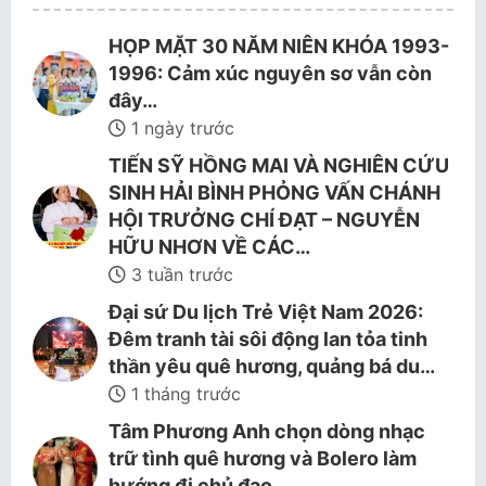
HỌP MẶT 30 NĂM NIÊN KHÓA 1993-
1996: Cảm xúc nguyên sơ vẫn còn
đây…
1 ngày trước
TIẾN SỸ HỒNG MAI VÀ NGHIÊN CỨU
SINH HẢI BÌNH PHỎNG VẤN CHÁNH
HỘI TRƯỞNG CHÍ ĐẠT – NGUYỄN
HỮU NHƠN VỀ CÁC…
3 tuần trước
Đại sứ Du lịch Trẻ Việt Nam 2026:
Đêm tranh tài sôi động lan tỏa tinh
thần yêu quê hương, quảng bá du…
1 tháng trước
Tâm Phương Anh chọn dòng nhạc
trữ tình quê hương và Bolero làm
hướng đi chủ đạo.