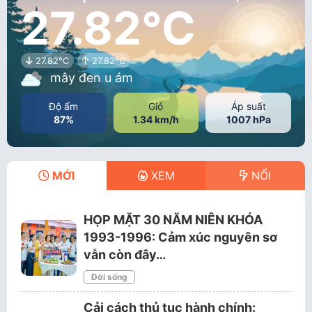
27.82°C
27.82°C
27.82°C
mây đen u ám
Độ ẩm
Gió
Áp suất
87%
1.34 km/h
1007 hPa
MỚI
XEM
NỔI
HỌP MẶT 30 NĂM NIÊN KHÓA
1993-1996: Cảm xúc nguyên sơ
vẫn còn đây…
Đời sống
Cải cách thủ tục hành chính: