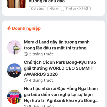
hướng đi chủ đạo.
Đời sống
Giải trí
Thời sự - Xã hội
Doanh nghiệp
Meraki Land gây ấn tượng mạnh
trong lần đầu ra mắt thị trường
2 tháng trước
Chủ tịch Cicon Park Bong-Kyu trao
giải thưởng WORLD CEO SUMMIT
AWARRDS 2026
4 tháng trước
Hoa hậu nhân ái Đậu Hằng Nga tham
gia biểu diễn văn nghệ tại sự kiện
Hội hưu trí Agribank khu vực Đồng…
8 tháng trước