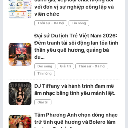
với đơn vị sự nghiệp công lập và
viên chức
Thời sự - Xã hội
Tin nóng
Đại sứ Du lịch Trẻ Việt Nam 2026:
Đêm tranh tài sôi động lan tỏa tinh
thần yêu quê hương, quảng bá
du…
Đời sống
Giải trí
Thời sự - Xã hội
Tin nóng
DJ Tiffany và hành trình đam mê
âm nhạc bằng tình yêu mảnh liệt.
Giải trí
Tâm Phương Anh chọn dòng nhạc
trữ tình quê hương và Bolero làm