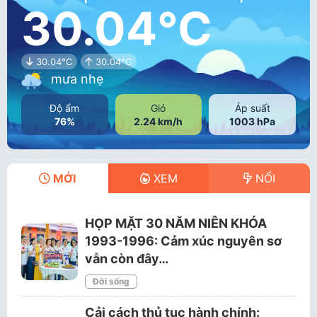
30.04°C
30.04°C
30.04°C
mưa nhẹ
Độ ẩm
Gió
Áp suất
76%
2.24 km/h
1003 hPa
MỚI
XEM
NỔI
HỌP MẶT 30 NĂM NIÊN KHÓA
1993-1996: Cảm xúc nguyên sơ
vẫn còn đây…
Đời sống
Cải cách thủ tục hành chính: