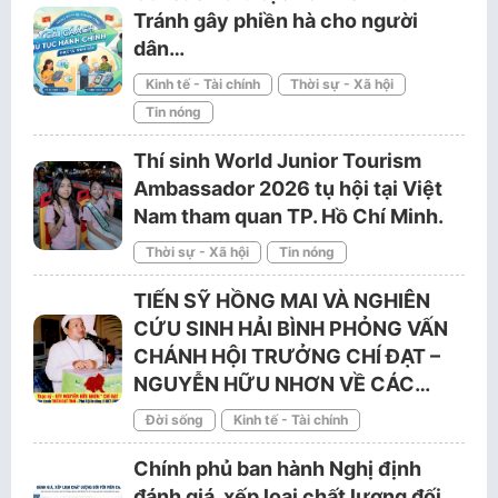
Tránh gây phiền hà cho người
dân…
Kinh tế - Tài chính
Thời sự - Xã hội
Tin nóng
Thí sinh World Junior Tourism
Ambassador 2026 tụ hội tại Việt
Nam tham quan TP. Hồ Chí Minh.
Thời sự - Xã hội
Tin nóng
TIẾN SỸ HỒNG MAI VÀ NGHIÊN
CỨU SINH HẢI BÌNH PHỎNG VẤN
CHÁNH HỘI TRƯỞNG CHÍ ĐẠT –
NGUYỄN HỮU NHƠN VỀ CÁC…
Đời sống
Kinh tế - Tài chính
Chính phủ ban hành Nghị định
đánh giá, xếp loại chất lượng đối