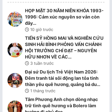
HỌP MẶT 30 NĂM NIÊN KHÓA 1993-
1996: Cảm xúc nguyên sơ vẫn còn
đây…
10 giờ trước
TIẾN SỸ HỒNG MAI VÀ NGHIÊN CỨU
SINH HẢI BÌNH PHỎNG VẤN CHÁNH
HỘI TRƯỞNG CHÍ ĐẠT – NGUYỄN
HỮU NHƠN VỀ CÁC…
3 tuần trước
Đại sứ Du lịch Trẻ Việt Nam 2026:
Đêm tranh tài sôi động lan tỏa tinh
thần yêu quê hương, quảng bá du…
1 tháng trước
Tâm Phương Anh chọn dòng nhạc
trữ tình quê hương và Bolero làm
hướng đi chủ đạo.