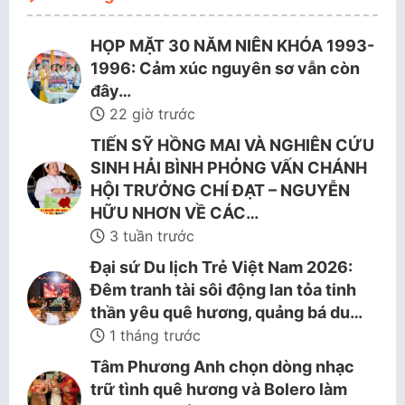
HỌP MẶT 30 NĂM NIÊN KHÓA 1993-
1996: Cảm xúc nguyên sơ vẫn còn
đây…
22 giờ trước
TIẾN SỸ HỒNG MAI VÀ NGHIÊN CỨU
SINH HẢI BÌNH PHỎNG VẤN CHÁNH
HỘI TRƯỞNG CHÍ ĐẠT – NGUYỄN
HỮU NHƠN VỀ CÁC…
3 tuần trước
Đại sứ Du lịch Trẻ Việt Nam 2026:
Đêm tranh tài sôi động lan tỏa tinh
thần yêu quê hương, quảng bá du…
1 tháng trước
Tâm Phương Anh chọn dòng nhạc
trữ tình quê hương và Bolero làm