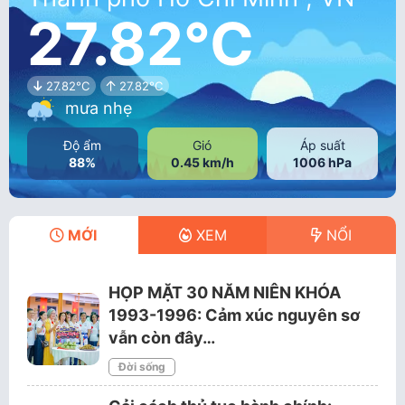
27.82°C
27.82°C
27.82°C
mưa nhẹ
Độ ẩm
Gió
Áp suất
88%
0.45 km/h
1006 hPa
MỚI
XEM
NỔI
HỌP MẶT 30 NĂM NIÊN KHÓA
1993-1996: Cảm xúc nguyên sơ
vẫn còn đây…
Đời sống