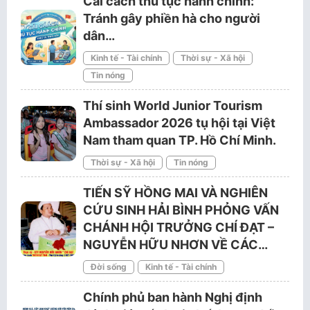
Cải cách thủ tục hành chính:
Tránh gây phiền hà cho người
dân…
Kinh tế - Tài chính
Thời sự - Xã hội
Tin nóng
Thí sinh World Junior Tourism
Ambassador 2026 tụ hội tại Việt
Nam tham quan TP. Hồ Chí Minh.
Thời sự - Xã hội
Tin nóng
TIẾN SỸ HỒNG MAI VÀ NGHIÊN
CỨU SINH HẢI BÌNH PHỎNG VẤN
CHÁNH HỘI TRƯỞNG CHÍ ĐẠT –
NGUYỄN HỮU NHƠN VỀ CÁC…
Đời sống
Kinh tế - Tài chính
Chính phủ ban hành Nghị định