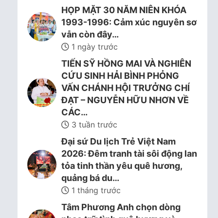
HỌP MẶT 30 NĂM NIÊN KHÓA
1993-1996: Cảm xúc nguyên sơ
vẫn còn đây…
1 ngày trước
TIẾN SỸ HỒNG MAI VÀ NGHIÊN
CỨU SINH HẢI BÌNH PHỎNG
VẤN CHÁNH HỘI TRƯỞNG CHÍ
ĐẠT – NGUYỄN HỮU NHƠN VỀ
CÁC…
3 tuần trước
Đại sứ Du lịch Trẻ Việt Nam
2026: Đêm tranh tài sôi động lan
tỏa tinh thần yêu quê hương,
quảng bá du…
1 tháng trước
Tâm Phương Anh chọn dòng