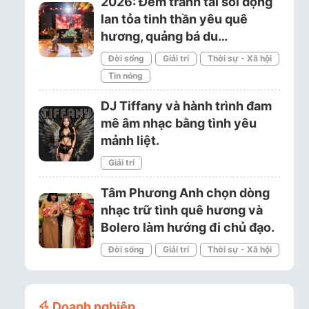
2026: Đêm tranh tài sôi động
lan tỏa tinh thần yêu quê
hương, quảng bá du…
Đời sống
Giải trí
Thời sự - Xã hội
Tin nóng
DJ Tiffany và hành trình đam
mê âm nhạc bằng tình yêu
mảnh liệt.
Giải trí
Tâm Phương Anh chọn dòng
nhạc trữ tình quê hương và
Bolero làm hướng đi chủ đạo.
Đời sống
Giải trí
Thời sự - Xã hội
Doanh nghiệp