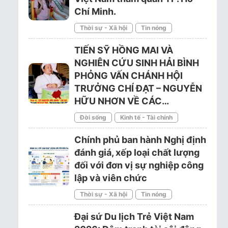
Chí Minh.
Thời sự - Xã hội
Tin nóng
TIẾN SỸ HỒNG MAI VÀ
NGHIÊN CỨU SINH HẢI BÌNH
PHỎNG VẤN CHÁNH HỘI
TRƯỞNG CHÍ ĐẠT – NGUYỄN
HỮU NHƠN VỀ CÁC…
Đời sống
Kinh tế - Tài chính
Chính phủ ban hành Nghị định
đánh giá, xếp loại chất lượng
đối với đơn vị sự nghiệp công
lập và viên chức
Thời sự - Xã hội
Tin nóng
Đại sứ Du lịch Trẻ Việt Nam