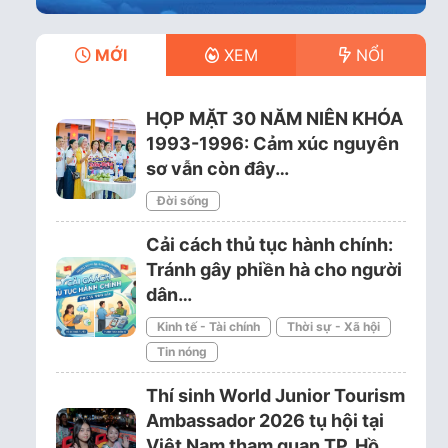
MỚI
XEM
NỔI
HỌP MẶT 30 NĂM NIÊN KHÓA
1993-1996: Cảm xúc nguyên
sơ vẫn còn đây…
Đời sống
Cải cách thủ tục hành chính:
Tránh gây phiền hà cho người
dân…
Kinh tế - Tài chính
Thời sự - Xã hội
Tin nóng
Thí sinh World Junior Tourism
Ambassador 2026 tụ hội tại
Việt Nam tham quan TP. Hồ