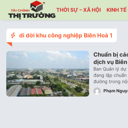
THỜI SỰ – XÃ HỘI
KINH TẾ 
di dời khu công nghiệp Biên Hoà 1
Chuẩn bị cá
dịch vụ Biên
Ban Quản lý dự 
đang lập chuẩn 
đường trong nộ
Phạm Nguy