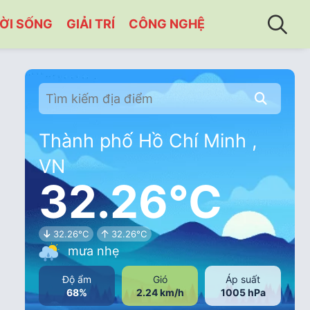
ỜI SỐNG
GIẢI TRÍ
CÔNG NGHỆ
Thành phố Hồ Chí Minh ,
VN
32.26°C
32.26°C
32.26°C
mưa nhẹ
Độ ẩm
Gió
Áp suất
68%
2.24 km/h
1005 hPa