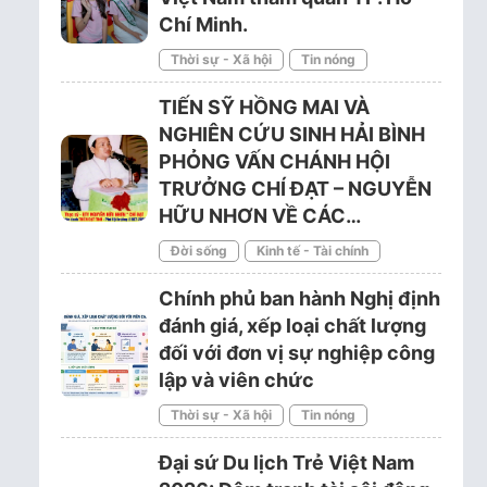
Chí Minh.
Thời sự - Xã hội
Tin nóng
TIẾN SỸ HỒNG MAI VÀ
NGHIÊN CỨU SINH HẢI BÌNH
PHỎNG VẤN CHÁNH HỘI
TRƯỞNG CHÍ ĐẠT – NGUYỄN
HỮU NHƠN VỀ CÁC…
Đời sống
Kinh tế - Tài chính
Chính phủ ban hành Nghị định
đánh giá, xếp loại chất lượng
đối với đơn vị sự nghiệp công
lập và viên chức
Thời sự - Xã hội
Tin nóng
Đại sứ Du lịch Trẻ Việt Nam