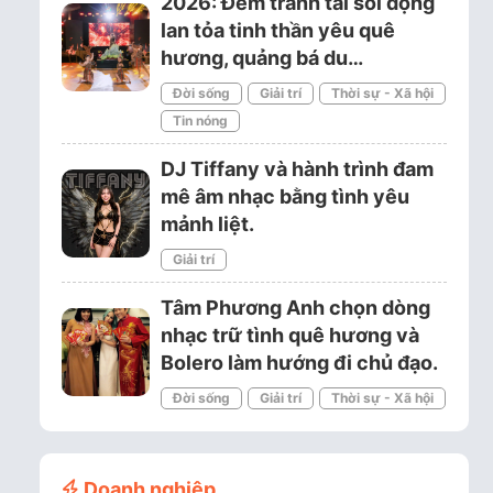
2026: Đêm tranh tài sôi động
lan tỏa tinh thần yêu quê
hương, quảng bá du…
Đời sống
Giải trí
Thời sự - Xã hội
Tin nóng
DJ Tiffany và hành trình đam
mê âm nhạc bằng tình yêu
mảnh liệt.
Giải trí
Tâm Phương Anh chọn dòng
nhạc trữ tình quê hương và
Bolero làm hướng đi chủ đạo.
Đời sống
Giải trí
Thời sự - Xã hội
Doanh nghiệp