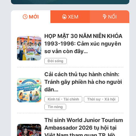
MỚI
XEM
NỔI
HỌP MẶT 30 NĂM NIÊN KHÓA
1993-1996: Cảm xúc nguyên
sơ vẫn còn đây…
Đời sống
Cải cách thủ tục hành chính:
Tránh gây phiền hà cho người
dân…
Kinh tế - Tài chính
Thời sự - Xã hội
Tin nóng
Thí sinh World Junior Tourism
Ambassador 2026 tụ hội tại
Việt Nam tham quan TP. Hồ