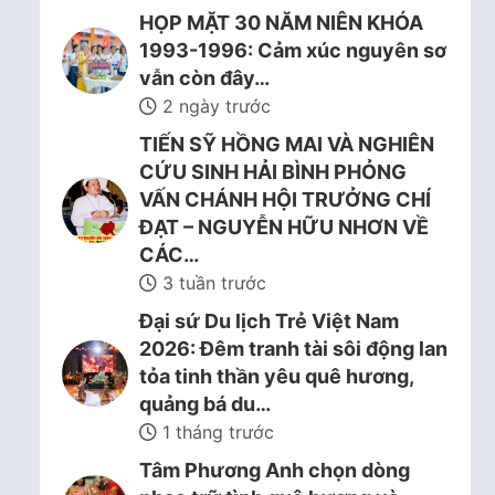
HỌP MẶT 30 NĂM NIÊN KHÓA
1993-1996: Cảm xúc nguyên sơ
vẫn còn đây…
2 ngày trước
TIẾN SỸ HỒNG MAI VÀ NGHIÊN
CỨU SINH HẢI BÌNH PHỎNG
VẤN CHÁNH HỘI TRƯỞNG CHÍ
ĐẠT – NGUYỄN HỮU NHƠN VỀ
CÁC…
3 tuần trước
Đại sứ Du lịch Trẻ Việt Nam
2026: Đêm tranh tài sôi động lan
tỏa tinh thần yêu quê hương,
quảng bá du…
1 tháng trước
Tâm Phương Anh chọn dòng