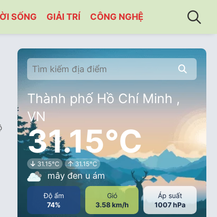
ỜI SỐNG
GIẢI TRÍ
CÔNG NGHỆ
Thành phố Hồ Chí Minh ,
VN
31.15°C
ộ
31.15°C
31.15°C
mây đen u ám
Độ ẩm
Gió
Áp suất
74%
3.58 km/h
1007 hPa