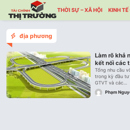
THỜI SỰ – XÃ HỘI
KINH TẾ 
địa phương
Làm rõ khả 
kết nối các
Tổng nhu cầu vố
trong kỳ đầu tư
GTVT và các…
Phạm Nguy