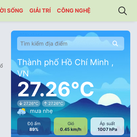
ỜI SỐNG
GIẢI TRÍ
CÔNG NGHỆ
Thành phố Hồ Chí Minh ,
hổ
VN
27.26°C
27.26°C
27.26°C
mưa nhẹ
Độ ẩm
Gió
Áp suất
89%
0.45 km/h
1007 hPa