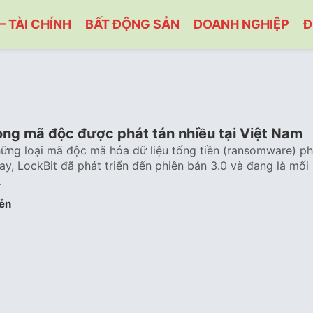
– TÀI CHÍNH
BẤT ĐỘNG SẢN
DOANH NGHIỆP
Đ
òng mã độc được phát tán nhiều tại Việt Nam
ững loại mã độc mã hóa dữ liệu tống tiền (ransomware) p
nay, LockBit đã phát triển đến phiên bản 3.0 và đang là mối
…
ễn