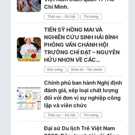
Chí Minh.
Thời sự - Xã hội
Tin nóng
TIẾN SỸ HỒNG MAI VÀ
NGHIÊN CỨU SINH HẢI BÌNH
PHỎNG VẤN CHÁNH HỘI
TRƯỞNG CHÍ ĐẠT – NGUYỄN
HỮU NHƠN VỀ CÁC…
Đời sống
Kinh tế - Tài chính
Chính phủ ban hành Nghị định
đánh giá, xếp loại chất lượng
đối với đơn vị sự nghiệp công
lập và viên chức
Thời sự - Xã hội
Tin nóng
Đại sứ Du lịch Trẻ Việt Nam