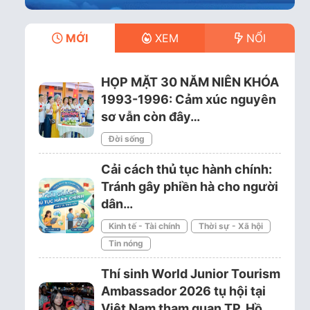
MỚI
XEM
NỔI
HỌP MẶT 30 NĂM NIÊN KHÓA
1993-1996: Cảm xúc nguyên
sơ vẫn còn đây…
Đời sống
Cải cách thủ tục hành chính:
Tránh gây phiền hà cho người
dân…
Kinh tế - Tài chính
Thời sự - Xã hội
Tin nóng
Thí sinh World Junior Tourism
Ambassador 2026 tụ hội tại
Việt Nam tham quan TP. Hồ