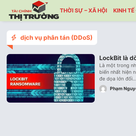
THỜI SỰ – XÃ HỘI
KINH TẾ 
dịch vụ phân tán (DDoS)
LockBit là d
Là một trong nh
biến nhất hiện 
đe dọa lớn đối
Phạm Nguy