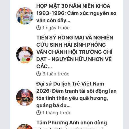
HỌP MẶT 30 NĂM NIÊN KHÓA
1993-1996: Cảm xúc nguyên sơ
vẫn còn đây…
1 ngày trước
TIẾN SỸ HỒNG MAI VÀ NGHIÊN
CỨU SINH HẢI BÌNH PHỎNG
VẤN CHÁNH HỘI TRƯỞNG CHÍ
ĐẠT – NGUYỄN HỮU NHƠN VỀ
CÁC…
3 tuần trước
Đại sứ Du lịch Trẻ Việt Nam
2026: Đêm tranh tài sôi động lan
tỏa tinh thần yêu quê hương,
quảng bá du…
1 tháng trước
Tâm Phương Anh chọn dòng