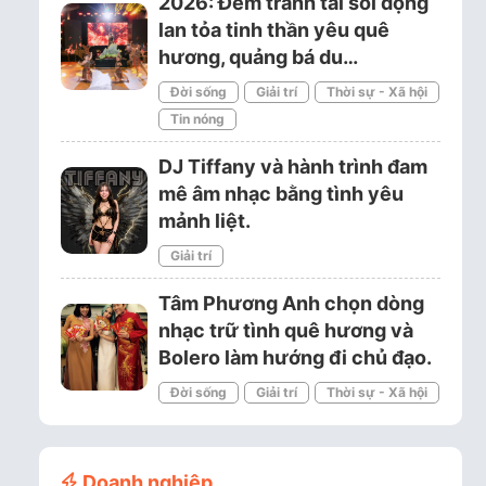
2026: Đêm tranh tài sôi động
lan tỏa tinh thần yêu quê
hương, quảng bá du…
Đời sống
Giải trí
Thời sự - Xã hội
Tin nóng
DJ Tiffany và hành trình đam
mê âm nhạc bằng tình yêu
mảnh liệt.
Giải trí
Tâm Phương Anh chọn dòng
nhạc trữ tình quê hương và
Bolero làm hướng đi chủ đạo.
Đời sống
Giải trí
Thời sự - Xã hội
Doanh nghiệp