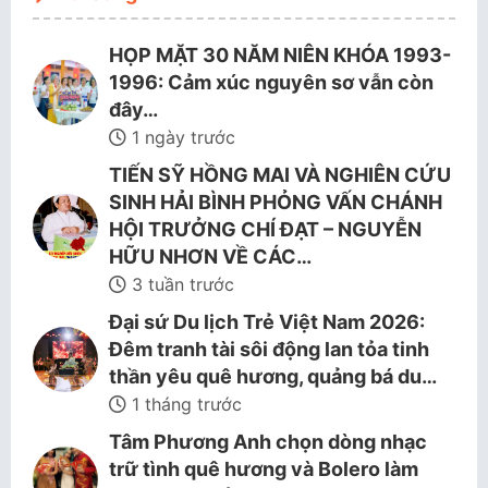
HỌP MẶT 30 NĂM NIÊN KHÓA 1993-
1996: Cảm xúc nguyên sơ vẫn còn
đây…
1 ngày trước
TIẾN SỸ HỒNG MAI VÀ NGHIÊN CỨU
SINH HẢI BÌNH PHỎNG VẤN CHÁNH
HỘI TRƯỞNG CHÍ ĐẠT – NGUYỄN
HỮU NHƠN VỀ CÁC…
3 tuần trước
Đại sứ Du lịch Trẻ Việt Nam 2026:
Đêm tranh tài sôi động lan tỏa tinh
thần yêu quê hương, quảng bá du…
1 tháng trước
Tâm Phương Anh chọn dòng nhạc
trữ tình quê hương và Bolero làm