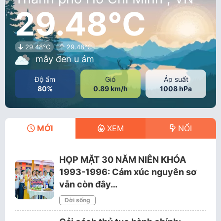
29.48°C
29.48°C
29.48°C
mây đen u ám
Độ ẩm
Gió
Áp suất
80%
0.89 km/h
1008 hPa
MỚI
XEM
NỔI
HỌP MẶT 30 NĂM NIÊN KHÓA
1993-1996: Cảm xúc nguyên sơ
vẫn còn đây…
Đời sống