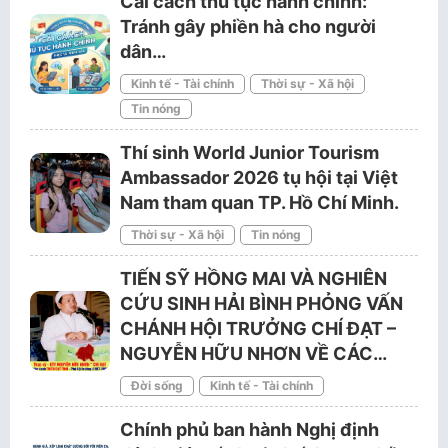
Cải cách thủ tục hành chính:
Tránh gây phiền hà cho người
dân…
Kinh tế - Tài chính
Thời sự - Xã hội
Tin nóng
Thí sinh World Junior Tourism
Ambassador 2026 tụ hội tại Việt
Nam tham quan TP. Hồ Chí Minh.
Thời sự - Xã hội
Tin nóng
TIẾN SỸ HỒNG MAI VÀ NGHIÊN
CỨU SINH HẢI BÌNH PHỎNG VẤN
CHÁNH HỘI TRƯỞNG CHÍ ĐẠT –
NGUYỄN HỮU NHƠN VỀ CÁC…
Đời sống
Kinh tế - Tài chính
Chính phủ ban hành Nghị định