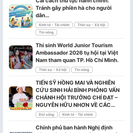
Cải cách thủ tục hành chính:
Tránh gây phiền hà cho người
dân…
Kinh tế - Tài chính
Thời sự - Xã hội
Tin nóng
Thí sinh World Junior Tourism
Ambassador 2026 tụ hội tại Việt
Nam tham quan TP. Hồ Chí Minh.
Thời sự - Xã hội
Tin nóng
TIẾN SỸ HỒNG MAI VÀ NGHIÊN
CỨU SINH HẢI BÌNH PHỎNG VẤN
CHÁNH HỘI TRƯỞNG CHÍ ĐẠT –
NGUYỄN HỮU NHƠN VỀ CÁC…
Đời sống
Kinh tế - Tài chính
Chính phủ ban hành Nghị định