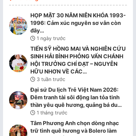
HỌP MẶT 30 NĂM NIÊN KHÓA 1993-
1996: Cảm xúc nguyên sơ vẫn còn
đây…
1 ngày trước
TIẾN SỸ HỒNG MAI VÀ NGHIÊN CỨU
SINH HẢI BÌNH PHỎNG VẤN CHÁNH
HỘI TRƯỞNG CHÍ ĐẠT – NGUYỄN
HỮU NHƠN VỀ CÁC…
3 tuần trước
Đại sứ Du lịch Trẻ Việt Nam 2026:
Đêm tranh tài sôi động lan tỏa tinh
thần yêu quê hương, quảng bá du…
1 tháng trước
Tâm Phương Anh chọn dòng nhạc
trữ tình quê hương và Bolero làm