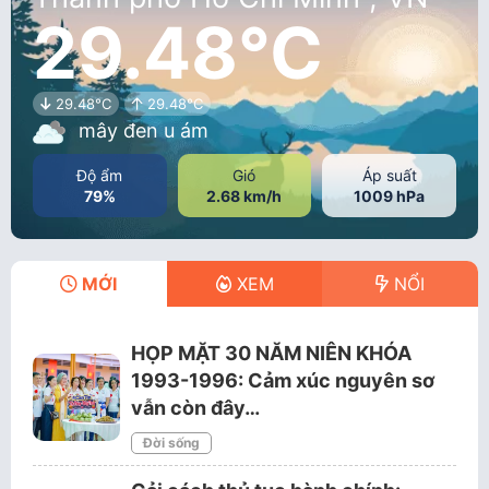
29.48°C
29.48°C
29.48°C
mây đen u ám
Độ ẩm
Gió
Áp suất
79%
2.68 km/h
1009 hPa
MỚI
XEM
NỔI
HỌP MẶT 30 NĂM NIÊN KHÓA
1993-1996: Cảm xúc nguyên sơ
vẫn còn đây…
Đời sống