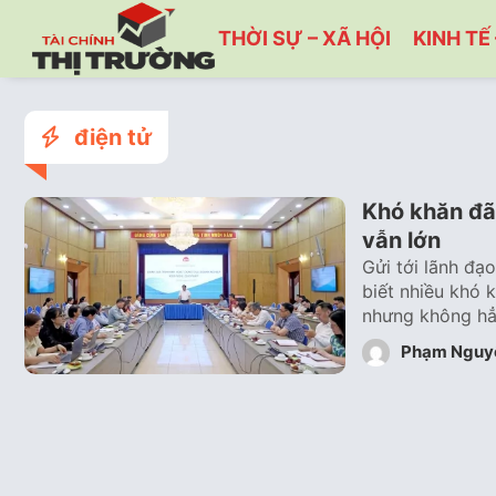
THỜI SỰ – XÃ HỘI
KINH TẾ 
điện tử
Khó khăn đã
vẫn lớn
Gửi tới lãnh đạ
biết nhiều khó 
nhưng không h
Phạm Nguy