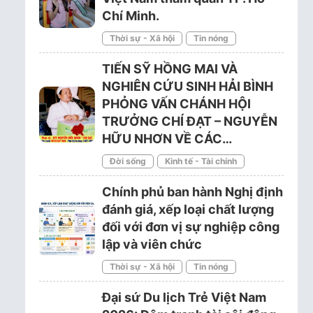
Chí Minh.
Thời sự - Xã hội
Tin nóng
TIẾN SỸ HỒNG MAI VÀ
NGHIÊN CỨU SINH HẢI BÌNH
PHỎNG VẤN CHÁNH HỘI
TRƯỞNG CHÍ ĐẠT – NGUYỄN
HỮU NHƠN VỀ CÁC…
Đời sống
Kinh tế - Tài chính
Chính phủ ban hành Nghị định
đánh giá, xếp loại chất lượng
đối với đơn vị sự nghiệp công
lập và viên chức
Thời sự - Xã hội
Tin nóng
Đại sứ Du lịch Trẻ Việt Nam