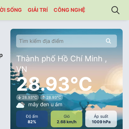
ỜI SỐNG
GIẢI TRÍ
CÔNG NGHỆ
p
Thành phố Hồ Chí Minh ,
VN
28.93°C
28.93°C
28.93°C
mây đen u ám
Độ ẩm
Gió
Áp suất
82%
2.68 km/h
1009 hPa