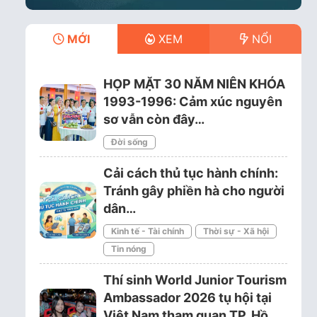
MỚI
XEM
NỔI
HỌP MẶT 30 NĂM NIÊN KHÓA
1993-1996: Cảm xúc nguyên
sơ vẫn còn đây…
Đời sống
Cải cách thủ tục hành chính:
Tránh gây phiền hà cho người
dân…
Kinh tế - Tài chính
Thời sự - Xã hội
Tin nóng
Thí sinh World Junior Tourism
Ambassador 2026 tụ hội tại
Việt Nam tham quan TP. Hồ