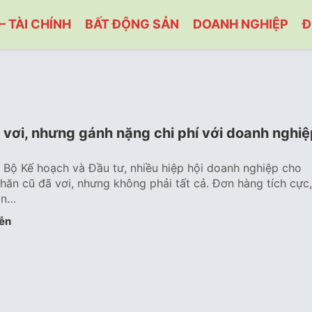
– TÀI CHÍNH
BẤT ĐỘNG SẢN
DOANH NGHIỆP
Đ
 vơi, nhưng gánh nặng chi phí với doanh nghiệ
o Bộ Kế hoạch và Đầu tư, nhiều hiệp hội doanh nghiệp cho
khăn cũ đã vơi, nhưng không phải tất cả. Đơn hàng tích cực,
ẳn…
ễn