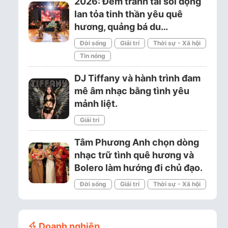
2026: Đêm tranh tài sôi động
lan tỏa tinh thần yêu quê
hương, quảng bá du…
Đời sống
Giải trí
Thời sự - Xã hội
Tin nóng
DJ Tiffany và hành trình đam
mê âm nhạc bằng tình yêu
mảnh liệt.
Giải trí
Tâm Phương Anh chọn dòng
nhạc trữ tình quê hương và
Bolero làm hướng đi chủ đạo.
Đời sống
Giải trí
Thời sự - Xã hội
Doanh nghiệp