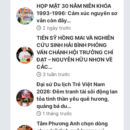
HỌP MẶT 30 NĂM NIÊN KHÓA
1993-1996: Cảm xúc nguyên sơ
vẫn còn đây…
2 ngày trước
TIẾN SỸ HỒNG MAI VÀ NGHIÊN
CỨU SINH HẢI BÌNH PHỎNG
VẤN CHÁNH HỘI TRƯỞNG CHÍ
ĐẠT – NGUYỄN HỮU NHƠN VỀ
CÁC…
3 tuần trước
Đại sứ Du lịch Trẻ Việt Nam
2026: Đêm tranh tài sôi động lan
tỏa tinh thần yêu quê hương,
quảng bá du…
1 tháng trước
Tâm Phương Anh chọn dòng